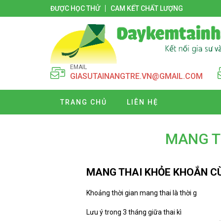
ĐƯỢC HỌC THỬ
CAM KẾT CHẤT LƯỢNG
EMAIL
GIASUTAINANGTRE.VN@GMAIL.COM
TRANG CHỦ
LIÊN HỆ
MANG T
MANG THAI KHỎE KHOẮN C
Khoảng thời gian mang thai là thời g
Lưu ý trong 3 tháng giữa thai kì