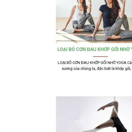
LOẠI BỎ CƠN ĐAU KHỚP GỐI NHỜ
LOẠI BỎ CƠN ĐAU KHỚP GỐI NHỜ YOGA Cá
xương của chúng ta, đặc biệt là khớp gối,