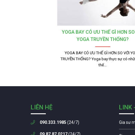
YOGA BAY CÓ ƯU THẾ GÌ HƠN SO
YOGA TRUYỀN THỐNG?
YOGA BAY CÓ ƯU THẾ GÌ HƠN SO VỚI Y
TRUYỀN THỐNG? Yoga bay thực sự có nhữ
thế…
LIÊN HỆ
LINK 
090.333.1985
(24/7)
Gia sư 
09.87.87.0217
(24/7)