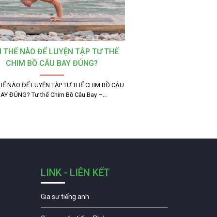
 THẾ NÀO ĐỂ LUYỆN TẬP TƯ THẾ
CHIM BỒ CÂU BAY ĐÚNG?
HẾ NÀO ĐỂ LUYỆN TẬP TƯ THẾ CHIM BỒ CÂU
AY ĐÚNG? Tư thế Chim Bồ Câu Bay –…
LINK - LIÊN KẾT
Gia sư tiếng anh