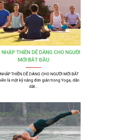
 NHẬP THIỀN DỄ DÀNG CHO NGƯỜI
MỚI BẮT ĐẦU
NHẬP THIỀN DỄ DÀNG CHO NGƯỜI MỚI BẮT
iền là một kỹ năng đơn giản trong Yoga, dẫn
dắt…