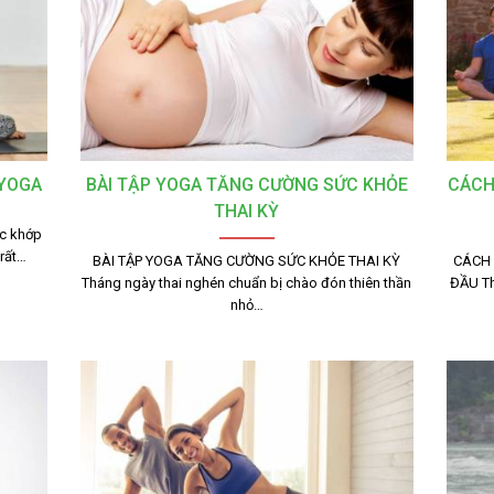
 YOGA
BÀI TẬP YOGA TĂNG CƯỜNG SỨC KHỎE
CÁCH
THAI KỲ
c khớp
 rất…
BÀI TẬP YOGA TĂNG CƯỜNG SỨC KHỎE THAI KỲ
CÁCH 
Tháng ngày thai nghén chuẩn bị chào đón thiên thần
ĐẦU Th
nhỏ…