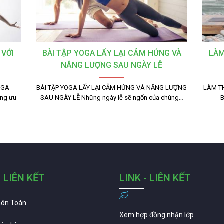
 VỚI
BÀI TẬP YOGA LẤY LẠI CẢM HỨNG VÀ
LÀM
NĂNG LƯỢNG SAU NGÀY LỄ
OGA
BÀI TẬP YOGA LẤY LẠI CẢM HỨNG VÀ NĂNG LƯỢNG
LÀM T
ng ưu
SAU NGÀY LỄ Những ngày lễ sẽ ngốn của chúng…
B
- LIÊN KẾT
LINK - LIÊN KẾT
môn Toán
Xem hợp đồng nhận lớp