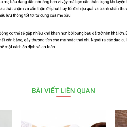
a mẹ bầu đang dần nới lỏng hơn vì vậy mà bạn cần thận trọng khi luyện
 tác thật chậm và cẩn thận để phát huy tối đa hiệu quả và tránh chấn th
u lưu thông tốt tới tử cung của mẹ bầu.
ộng cơ thể sẽ gặp nhiều khó khăn hơn bởi bụng bầu đã trở nên khá lớn. 
ất cân bằng, gây thương tích cho mẹ hoặc thai nhi. Ngoài ra các đạo cụ 
thế một cách ổn định và an toàn.
BÀI VIẾT LIÊN QUAN