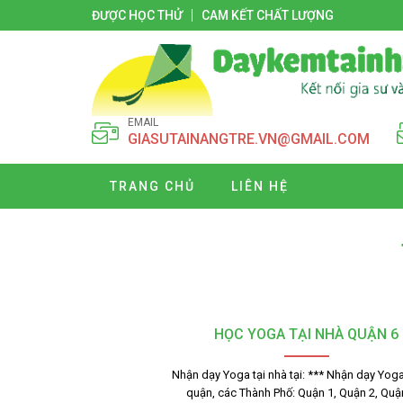
ĐƯỢC HỌC THỬ
CAM KẾT CHẤT LƯỢNG
EMAIL
GIASUTAINANGTRE.VN@GMAIL.COM
TRANG CHỦ
LIÊN HỆ
HỌC YOGA TẠI NHÀ QUẬN 6
Nhận dạy Yoga tại nhà tại: *** Nhận dạy Yoga
quận, các Thành Phố: Quận 1, Quận 2, Quậ