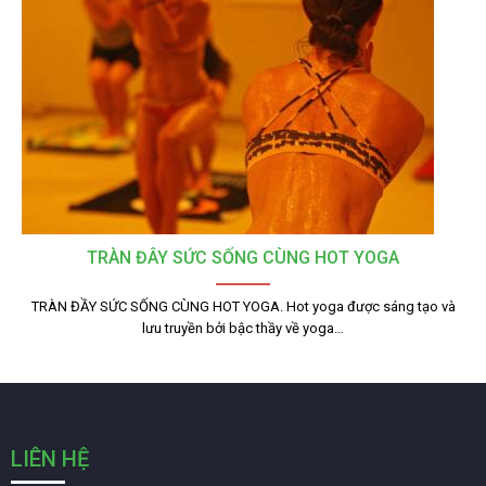
TRÀN ĐÂY SỨC SỐNG CÙNG HOT YOGA
TRÀN ĐẦY SỨC SỐNG CÙNG HOT YOGA. Hot yoga được sáng tạo và
lưu truyền bởi bậc thầy về yoga…
LIÊN HỆ