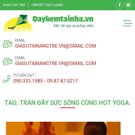
ĐƯỢC HỌC THỬ
CAM KẾT CHẤT LƯỢNG
EMAIL
GIASUTAINANGTRE.VN@GMAIL.COM
EMAIL
GIASUTAINANGTRE.VN@GMAIL.COM
TƯ VẤN 24/7
090.333.1985 - 09.87.87.0217
TAG: TRÀN ĐÂY SỨC SỐNG CÙNG HOT YOGA.