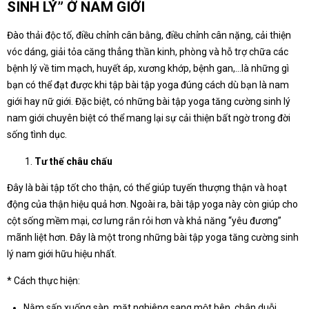
SINH LÝ” Ở NAM GIỚI
Đào thải độc tố, điều chỉnh cân bằng, điều chỉnh cân nặng, cải thiện
vóc dáng, giải tỏa căng thẳng thần kinh, phòng và hỗ trợ chữa các
bệnh lý về tim mạch, huyết áp, xương khớp, bệnh gan,…là những gì
bạn có thể đạt được khi tập bài tập yoga đúng cách dù bạn là nam
giới hay nữ giới. Đặc biệt, có những bài tập yoga tăng cường sinh lý
nam giới chuyên biệt có thể mang lại sự cải thiện bất ngờ trong đời
sống tình dục.
Tư thế châu chấu
Đây là bài tập tốt cho thận, có thể giúp tuyến thượng thận và hoạt
động của thận hiệu quả hơn. Ngoài ra, bài tập yoga này còn giúp cho
cột sống mềm mại, cơ lưng rắn rỏi hơn và khả năng “yêu đương”
mãnh liệt hơn. Đây là một trong những bài tập yoga tăng cường sinh
lý nam giới hữu hiệu nhất.
* Cách thực hiện:
Nằm sấp xuống sàn, mặt nghiêng sang một bên, chân duỗi