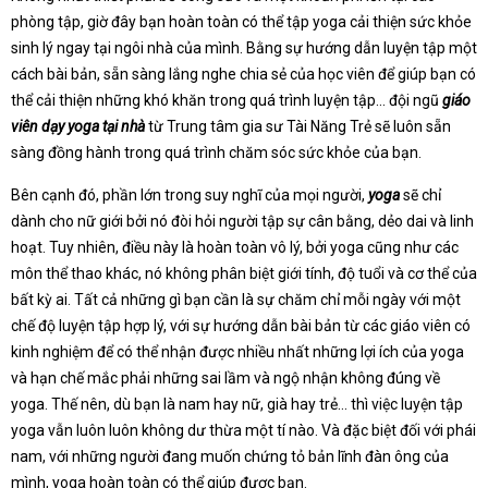
phòng tập, giờ đây bạn hoàn toàn có thể tập yoga cải thiện sức khỏe
sinh lý ngay tại ngôi nhà của mình. Bằng sự hướng dẫn luyện tập một
cách bài bản, sẵn sàng lắng nghe chia sẻ của học viên để giúp bạn có
thể cải thiện những khó khăn trong quá trình luyện tập… đội ngũ
giáo
viên dạy yoga tại nhà
từ Trung tâm gia sư Tài Năng Trẻ sẽ luôn sẵn
sàng đồng hành trong quá trình chăm sóc sức khỏe của bạn.
Bên cạnh đó, phần lớn trong suy nghĩ của mọi người,
yoga
sẽ chỉ
dành cho nữ giới bởi nó đòi hỏi người tập sự cân bằng, dẻo dai và linh
hoạt. Tuy nhiên, điều này là hoàn toàn vô lý, bởi yoga cũng như các
môn thể thao khác, nó không phân biệt giới tính, độ tuổi và cơ thể của
bất kỳ ai. Tất cả những gì bạn cần là sự chăm chỉ mỗi ngày với một
chế độ luyện tập hợp lý, với sự hướng dẫn bài bản từ các giáo viên có
kinh nghiệm để có thể nhận được nhiều nhất những lợi ích của yoga
và hạn chế mắc phải những sai lầm và ngộ nhận không đúng về
yoga. Thế nên, dù bạn là nam hay nữ, già hay trẻ… thì việc luyện tập
yoga vẫn luôn luôn không dư thừa một tí nào. Và đặc biệt đối với phái
nam, với những người đang muốn chứng tỏ bản lĩnh đàn ông của
mình, yoga hoàn toàn có thể giúp được bạn.