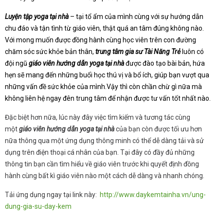
Luyện tập yoga tại nhà
– tại tổ ẩm của mình cùng với sự hướng dẫn
chu đáo và tận tình từ giáo viên, thật quá an tâm đúng không nào.
Với mong muốn được đồng hành cùng học viên trên con đường
chăm sóc sức khỏe bản thân,
trung tâm gia sư Tài Năng Trẻ
luôn có
đội ngũ
giáo viên hướng dẫn yoga tại nhà
được đào tạo bài bản, hứa
hẹn sẽ mang đến những buổi học thú vị và bổ ích, giúp bạn vượt qua
những vấn đề sức khỏe của mình.Vậy thì còn chần chừ gì nữa mà
không liên hệ ngay đên trung tâm để nhận được tư vấn tốt nhất nào.
Đặc biệt hơn nữa, lúc này đây việc tìm kiếm và tương tác cùng
một
giáo viên hướng dẫn yoga tại nhà
của bạn còn được tối ưu hơn
nữa thông qua một ứng dụng thông minh có thể dễ dàng tải và sử
dụng trên điện thoại cá nhân của bạn. Tại đây có đầy đủ những
thông tin bạn cần tìm hiểu về giáo viên trước khi quyết định đồng
hành cùng bất kì giáo viên nào một cách dễ dàng và nhanh chóng.
Tải ứng dụng ngay tại link này:
http://www.daykemtainha.vn/ung-
dung-gia-su-day-kem