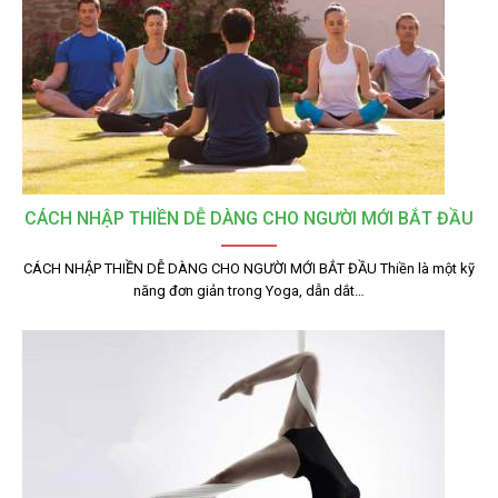
CÁCH NHẬP THIỀN DỄ DÀNG CHO NGƯỜI MỚI BẮT ĐẦU
CÁCH NHẬP THIỀN DỄ DÀNG CHO NGƯỜI MỚI BẮT ĐẦU Thiền là một kỹ
năng đơn giản trong Yoga, dẫn dắt…