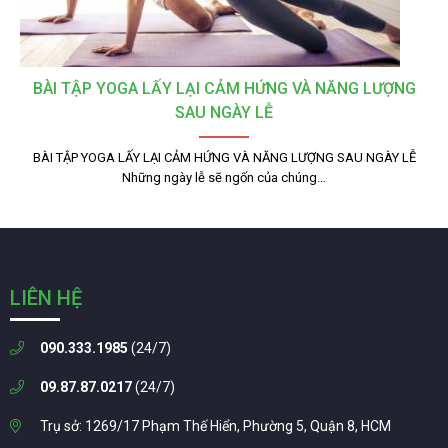
BÀI TẬP YOGA LẤY LẠI CẢM HỨNG VÀ NĂNG LƯỢNG
SAU NGÀY LỄ
BÀI TẬP YOGA LẤY LẠI CẢM HỨNG VÀ NĂNG LƯỢNG SAU NGÀY LỄ
Những ngày lễ sẽ ngốn của chúng…
LIÊN HỆ
090.333.1985
(24/7)
09.87.87.0217
(24/7)
Trụ sở: 1269/17 Phạm Thế Hiển, Phường 5, Quận 8, HCM