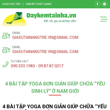
ĐƯỢC HỌC THỬ
CAM KẾT CHẤT LƯỢNG
EMAIL
GIASUTAINANGTRE.VN@GMAIL.COM
EMAIL
GIASUTAINANGTRE.VN@GMAIL.COM
TƯ VẤN 24/7
090.333.1985 - 09.87.87.0217
4 BÀI TẬP YOGA ĐƠN GIẢN GIÚP CHỮA “YẾU
SINH LÝ” Ở NAM GIỚI
4 BÀI TẬP YOGA ĐƠN GIẢN GIÚP CHỮA “YẾU