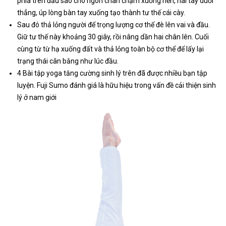
phía trên đầu sao cho ngón chân chạm xuống nền, hai tay duỗi
thẳng, úp lòng bàn tay xuống tạo thành tư thế cái cày.
Sau đó thả lỏng người để trọng lượng cơ thể đè lên vai và đầu.
Giữ tư thế này khoảng 30 giây, rồi nâng dần hai chân lên. Cuối
cùng từ từ hạ xuống đất và thả lỏng toàn bộ cơ thể để lấy lại
trạng thái cân bằng như lúc đầu.
4 Bài tập yoga tăng cường sinh lý trên đã được nhiều bạn tập
luyện. Fuji Sumo đánh giá là hữu hiệu trong vấn đề cải thiện sinh
lý ở nam giới