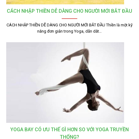
CÁCH NHẬP THIỀN DỄ DÀNG CHO NGƯỜI MỚI BẮT ĐẦU
CÁCH NHẬP THIỀN DỄ DÀNG CHO NGƯỜI MỚI BẮT ĐẦU Thiền là một kỹ
năng đơn giản trong Yoga, dẫn dắt…
YOGA BAY CÓ ƯU THẾ GÌ HƠN SO VỚI YOGA TRUYỀN
THỐNG?