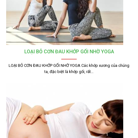
LOẠI BỎ CƠN ĐAU KHỚP GỐI NHỜ YOGA
LOẠI BỎ CƠN ĐAU KHỚP GỐI NHỜ YOGA Các khớp xương của chúng
ta, đặc biệt là khớp gối, rất…