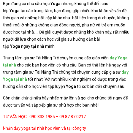
Bạn đang có nhu cầu học
Yoga
nhưng không thể đến các
lớp
Yoga
tại các trung tâm, bạn đang gặp nhiều khó khăn về vấn đề
thời gian và những bất cập khác như: bất tiện trong di chuyển, không
thoải mái ở những không gian đông người, phụ nữ và trẻ em muốn
được học tại nhà,…. Để giải quyết được những khó khăn này, rất nhiều
người đã lựa chọn cách học với gia sư hướng dẫn bài
tập
Yoga
ngay
tại nhà
mình.
Trung tâm gia sư Tài Năng Trẻ chuyên cung cấp giáo viên
dạy Yoga
tại nhà
cho các bạn học viên có nhu cầu. Bạn có thể liên hệ ngay với
trung tâm gia sư Tài Năng Trẻ chúng tôi chuyên cung cấp gia sư
dạy
Yoga tại nhà
tốt nhất. Với rất nhiều kinh nghiệm có được trong việc
hướng dẫn cho học viên tập luyện
Yoga
từ cơ bản đến chuyên sâu.
Còn chần chừ gì nữa hãy nhấc máy lên và gọi cho chúng tôi ngay để
được tư vấn và sắp xếp gia sư phù hợp cho bạn nhé!
TƯ VẤN HỌC : 090 333 1985 – 09 87 87 0217
Nhận dạy yoga tại nhà học viên và tại công ty