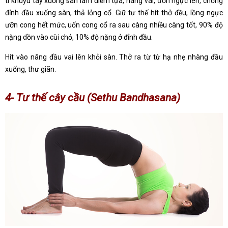
tì khuỷu tay xuống sàn làm điểm tựa, nâng vai, ưỡn ngực lên, chống
đỉnh đầu xuống sàn, thả lỏng cổ. Giữ tư thế hít thở đều, lồng ngực
ưỡn cong hết mức, uốn cong cổ ra sau càng nhiều càng tốt, 90% độ
nặng dồn vào cùi chỏ, 10% độ nặng ở đỉnh đầu.
Hít vào nâng đầu vai lên khỏi sàn. Thở ra từ từ hạ nhẹ nhàng đầu
xuống, thư giãn.
4- Tư thế cây cầu (Sethu Bandhasana)