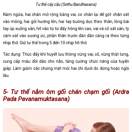
Tư thế cây cầu (Sethu Bandhasana)
Nằm ngửa, hai chân mở rộng bằng vai, co chân lại để gót chân sát
vào mông, hai gối hướng lên, hai tay buông dọc theo thân, lòng bài
tay úp xuống sàn, hít vào từ từ đẩy hông lên cao, vai và cổ sát sàn, tỳ
cằm sát vào xương ức, phần thân trước dần dần căng ra theo từng
nhịp thở. Giữ tư thế trong 5 đến 10 nhịp hít thở.
Tác dụng: Thúc đẩy khí huyết lưu thông vùng vai, cổ, vùng thắt lưng,
cung cấp máu dồi dào cho não, tăng cường chức năng của tuyến
giáp. Làm giảm các chứng mệt mỏi hai chi dưới do đứng hoặc ngồi
lâu.
5- Tư thế nằm ôm gối chán chạm gối (Ardra
Pada Pavanamuktasana)