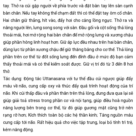
tay. Thở ra cúi gập người về phía trước và đặt bàn tay lên sàn cạnh
bàn chân. Nếu tay không thể chạm đất thì có thể đặt tay ôm cổ chân.
Hai chân giữ thẳng, hít vào, đẩy hơi cho căng lồng ngực. Thở ra và
nâng người lên, lưng song song với sàn. Đầu gối và cột sống thả lỏng
thoải mái, hơi mở rộng hai bàn chân để mở rộng lưng và xương chậu
giúp phần hông linh hoạt hơn. Giữ áp lực đều nhau trên hai bàn chân,
dùng lực từ phần xương chậu để giữ thăng bằng cho cơ thể. Thả lỏng
phần trên cơ thể từ đốt sống lưng đến đỉnh đầu ở mức độ bạn cảm
thấy thoải mái và có thể kiểm soát được. Giữ vị trí đó từ 3 đến 8 hơi
thở.
Tác dụng: Động tác Uttanasana với tư thế đầu cúi ngược giúp đẩy
máu về não, cung cấp oxy và thúc đẩy quá trình hoạt động của trí
não. Khi cúi thấp đầu và phần thân trên thả lỏng, đung đưa qua lại sẽ
giúp giải toả stress trong phần cơ và nội tạng, giúp điều hoà nguồn
năng lượng bên trong cơ thể, từ đó giúp gương mặt cũng trở nên
rạng rỡ hơn; Kích thích toàn bộ các hệ thần kinh; Tăng nguồn máu
cung cấp tới não. Rất hiệu quả cho việc tập trung, loại bỏ tính trì trệ,
kém năng động.