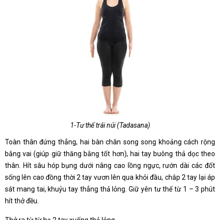
1-Tư thế trái núi (Tadasana)
Toàn thân đứng thẳng, hai bàn chân song song khoảng cách rộng
bằng vai (giúp giữ thăng bằng tốt hơn), hai tay buông thả dọc theo
thân. Hít sâu hóp bụng dưới nâng cao lồng ngực, rướn dài các đốt
sống lên cao đồng thời 2 tay vươn lên qua khỏi đầu, chắp 2 tay lại áp
sát mang tai, khuỷu tay thẳng thả lỏng. Giữ yên tư thế từ 1 – 3 phút
hít thở đều.
Thở ra từ từ hạ 2 tay xuống thả lỏng.