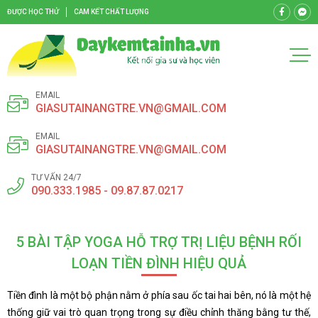
ĐƯỢC HỌC THỬ
CAM KẾT CHẤT LƯỢNG
EMAIL
GIASUTAINANGTRE.VN@GMAIL.COM
EMAIL
GIASUTAINANGTRE.VN@GMAIL.COM
TƯ VẤN 24/7
090.333.1985 - 09.87.87.0217
5 BÀI TẬP YOGA HỖ TRỢ TRỊ LIỆU BỆNH RỐI
LOẠN TIỀN ĐÌNH HIỆU QUẢ
Tiền đình là một bộ phận nằm ở phía sau ốc tai hai bên, nó là một hệ
thống giữ vai trò quan trọng trong sự điều chỉnh thăng bằng tư thế,