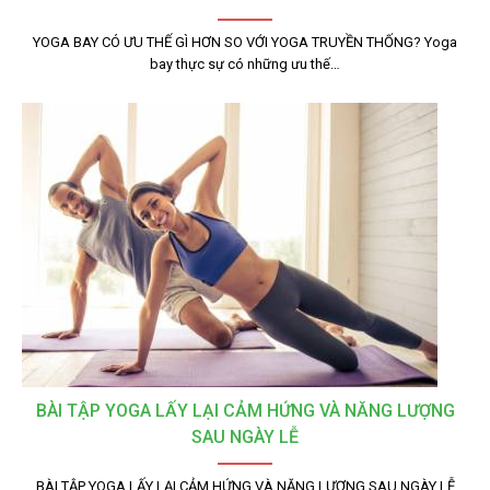
YOGA BAY CÓ ƯU THẾ GÌ HƠN SO VỚI YOGA TRUYỀN THỐNG? Yoga
bay thực sự có những ưu thế…
BÀI TẬP YOGA LẤY LẠI CẢM HỨNG VÀ NĂNG LƯỢNG
SAU NGÀY LỄ
BÀI TẬP YOGA LẤY LẠI CẢM HỨNG VÀ NĂNG LƯỢNG SAU NGÀY LỄ