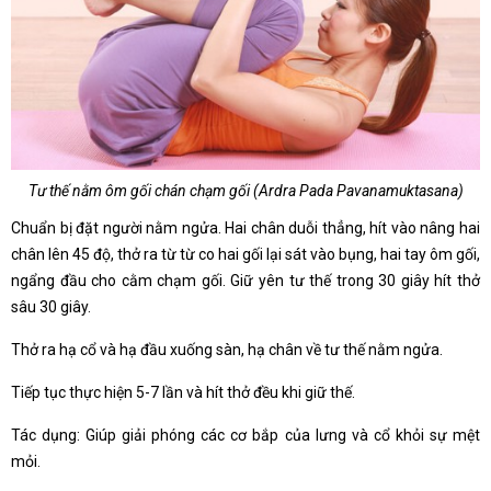
Tư thế nằm ôm gối chán chạm gối (Ardra Pada Pavanamuktasana)
Chuẩn bị đặt người nằm ngửa. Hai chân duỗi thẳng, hít vào nâng hai
chân lên 45 độ, thở ra từ từ co hai gối lại sát vào bụng, hai tay ôm gối,
ngẩng đầu cho cằm chạm gối. Giữ yên tư thế trong 30 giây hít thở
sâu 30 giây.
Thở ra hạ cổ và hạ đầu xuống sàn, hạ chân về tư thế nằm ngửa.
Tiếp tục thực hiện 5-7 lần và hít thở đều khi giữ thế.
Tác dụng: Giúp giải phóng các cơ bắp của lưng và cổ khỏi sự mệt
mỏi.