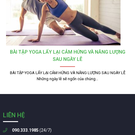
BÀI TẬP YOGA LẤY LẠI CẢM HỨNG VÀ NĂNG LƯỢNG
SAU NGÀY LỄ
BÀI TẬP YOGA LẤY LẠI CẢM HỨNG VÀ NĂNG LƯỢNG SAU NGÀY LỄ
Những ngày lễ sẽ ngốn của chúng…
LIÊN HỆ
090.333.1985
(24/7)