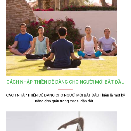
CÁCH NHẬP THIỀN DỄ DÀNG CHO NGƯỜI MỚI BẮT ĐẦU
CÁCH NHẬP THIỀN DỄ DÀNG CHO NGƯỜI MỚI BẮT ĐẦU Thiền là một kỹ
năng đơn giản trong Yoga, dẫn dắt…