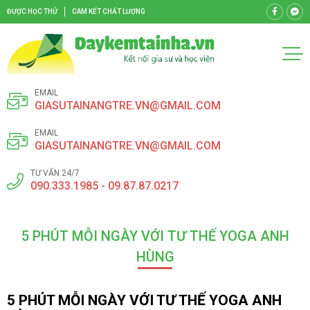
ĐƯỢC HỌC THỬ
CAM KẾT CHẤT LƯỢNG
EMAIL
GIASUTAINANGTRE.VN@GMAIL.COM
EMAIL
GIASUTAINANGTRE.VN@GMAIL.COM
TƯ VẤN 24/7
090.333.1985 - 09.87.87.0217
5 PHÚT MỖI NGÀY VỚI TƯ THẾ YOGA ANH
HÙNG
5 PHÚT MỖI NGÀY VỚI TƯ THẾ YOGA ANH