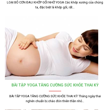
LOẠI BỎ CƠN ĐAU KHỚP GỐI NHỜ YOGA Các khớp xương của chúng
ta, đặc biệt là khớp gối, rất…
BÀI TẬP YOGA TĂNG CƯỜNG SỨC KHỎE THAI KỲ
BÀI TẬP YOGA TĂNG CƯỜNG SỨC KHỎE THAI KỲ Tháng ngày thai
nghén chuẩn bị chào đón thiên thần nhỏ…