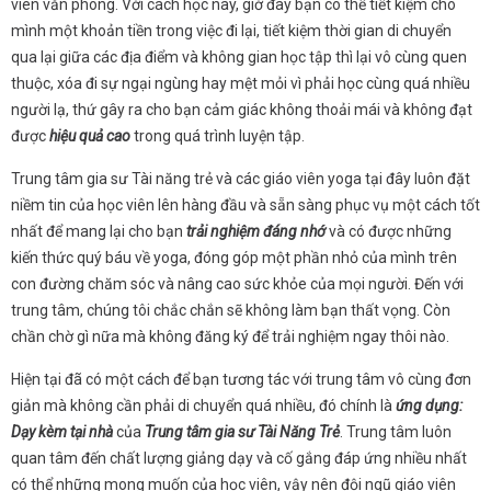
viên văn phòng. Với cách học này, giờ đây bạn có thể tiết kiệm cho
mình một khoản tiền trong việc đi lại, tiết kiệm thời gian di chuyển
qua lại giữa các địa điểm và không gian học tập thì lại vô cùng quen
thuộc, xóa đi sự ngại ngùng hay mệt mỏi vì phải học cùng quá nhiều
người lạ, thứ gây ra cho bạn cảm giác không thoải mái và không đạt
được
hiệu quả cao
trong quá trình luyện tập.
Trung tâm gia sư Tài năng trẻ và các giáo viên yoga tại đây luôn đặt
niềm tin của học viên lên hàng đầu và sẵn sàng phục vụ một cách tốt
nhất để mang lại cho bạn
trải nghiệm đáng nhớ
và có được những
kiến thức quý báu về yoga, đóng góp một phần nhỏ của mình trên
con đường chăm sóc và nâng cao sức khỏe của mọi người. Đến với
trung tâm, chúng tôi chắc chắn sẽ không làm bạn thất vọng. Còn
chần chờ gì nữa mà không đăng ký để trải nghiệm ngay thôi nào.
Hiện tại đã có một cách để bạn tương tác với trung tâm vô cùng đơn
giản mà không cần phải di chuyển quá nhiều, đó chính là
ứng dụng:
Dạy kèm tại nhà
của
Trung tâm gia sư Tài Năng Trẻ
. Trung tâm luôn
quan tâm đến chất lượng giảng dạy và cố gắng đáp ứng nhiều nhất
có thể những mong muốn của học viên, vậy nên đội ngũ giáo viên