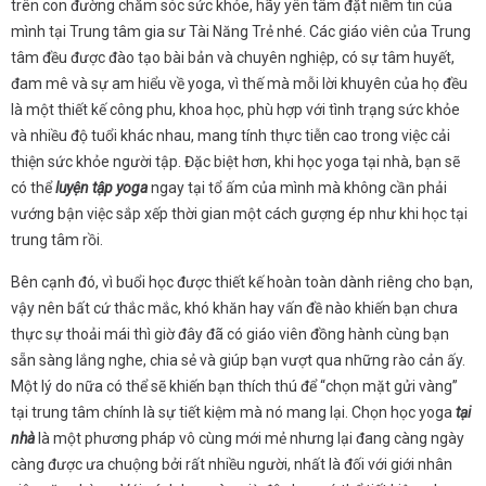
trên con đường chăm sóc sức khỏe, hãy yên tâm đặt niềm tin của
mình tại Trung tâm gia sư Tài Năng Trẻ nhé. Các giáo viên của Trung
tâm đều được đào tạo bài bản và chuyên nghiệp, có sự tâm huyết,
đam mê và sự am hiểu về yoga, vì thế mà mỗi lời khuyên của họ đều
là một thiết kế công phu, khoa học, phù hợp với tình trạng sức khỏe
và nhiều độ tuổi khác nhau, mang tính thực tiễn cao trong việc cải
thiện sức khỏe người tập. Đặc biệt hơn, khi học yoga tại nhà, bạn sẽ
có thể
luyện tập yoga
ngay tại tổ ấm của mình mà không cần phải
vướng bận việc sắp xếp thời gian một cách gượng ép như khi học tại
trung tâm rồi.
Bên cạnh đó, vì buổi học được thiết kế hoàn toàn dành riêng cho bạn,
vậy nên bất cứ thắc mắc, khó khăn hay vấn đề nào khiến bạn chưa
thực sự thoải mái thì giờ đây đã có giáo viên đồng hành cùng bạn
sẵn sàng lắng nghe, chia sẻ và giúp bạn vượt qua những rào cản ấy.
Một lý do nữa có thể sẽ khiến bạn thích thú để “chọn mặt gửi vàng”
tại trung tâm chính là sự tiết kiệm mà nó mang lại. Chọn học yoga
tại
nhà
là một phương pháp vô cùng mới mẻ nhưng lại đang càng ngày
càng được ưa chuộng bởi rất nhiều người, nhất là đối với giới nhân