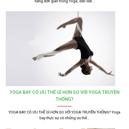
năng đơn giản trong Yoga, dẫn dắt…
YOGA BAY CÓ ƯU THẾ GÌ HƠN SO VỚI YOGA TRUYỀN
THỐNG?
YOGA BAY CÓ ƯU THẾ GÌ HƠN SO VỚI YOGA TRUYỀN THỐNG? Yoga
bay thực sự có những ưu thế…