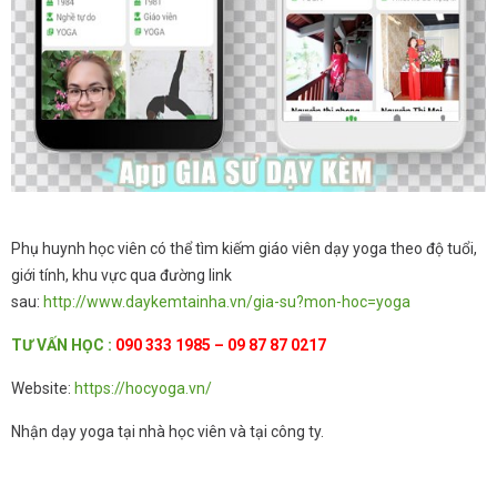
Phụ huynh học viên có thể tìm kiếm giáo viên dạy yoga theo độ tuổi,
giới tính, khu vực qua đường link
sau:
http://www.daykemtainha.vn/gia-su?mon-hoc=yoga
TƯ
VẤN HỌC
:
090 333 1985 – 09 87 87 0217
Website:
https://hocyoga.vn/
Nhận dạy yoga tại nhà học viên và tại công ty.