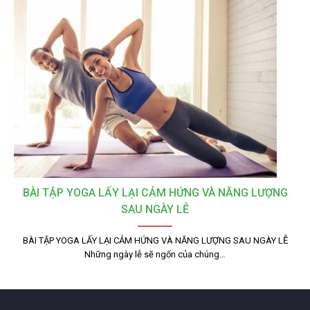
BÀI TẬP YOGA LẤY LẠI CẢM HỨNG VÀ NĂNG LƯỢNG
SAU NGÀY LỄ
BÀI TẬP YOGA LẤY LẠI CẢM HỨNG VÀ NĂNG LƯỢNG SAU NGÀY LỄ
Những ngày lễ sẽ ngốn của chúng…