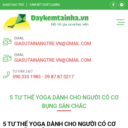
ĐƯỢC HỌC THỬ
CAM KẾT CHẤT LƯỢNG
EMAIL
GIASUTAINANGTRE.VN@GMAIL.COM
EMAIL
GIASUTAINANGTRE.VN@GMAIL.COM
TƯ VẤN 24/7
090.333.1985 - 09.87.87.0217
5 TƯ THẾ YOGA DÀNH CHO NGƯỜI CÓ CƠ
BỤNG SĂN CHẮC
5 TƯ THẾ YOGA DÀNH CHO NGƯỜI CÓ CƠ