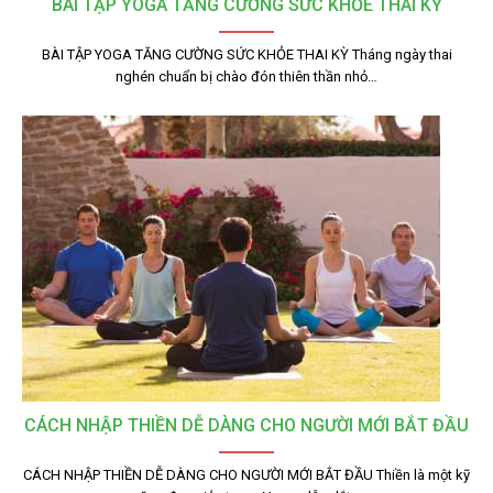
BÀI TẬP YOGA TĂNG CƯỜNG SỨC KHỎE THAI KỲ
BÀI TẬP YOGA TĂNG CƯỜNG SỨC KHỎE THAI KỲ Tháng ngày thai
nghén chuẩn bị chào đón thiên thần nhỏ…
CÁCH NHẬP THIỀN DỄ DÀNG CHO NGƯỜI MỚI BẮT ĐẦU
CÁCH NHẬP THIỀN DỄ DÀNG CHO NGƯỜI MỚI BẮT ĐẦU Thiền là một kỹ