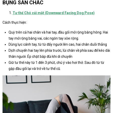
BỤNG SĂN CHẮC
Tư thế Chó cúi mặt (Downward Facing Dog Pose)
Cách thực hiện:
Quỳ trên cả hai chân và hai tay, đầu gối mở rộng bằng hông. Hai
tay mở rộng bằng vai, các ngón tay xòe rộng.
Dùng lực cánh tay, từ từ đẩy người lên cao, hai chân duỗi thẳng
Dịch chuyển hai tay lên phía trước, lùi chân về phía sau để kéo dài
thân người. Ép chặt bắp đùi khi di chuyển
Giữ tư thế này từ 1 đến 3 phút, chú ý vào hơi thở. Sau đó từ từ
gập đầu gối lại và trở về tư thế cũ.