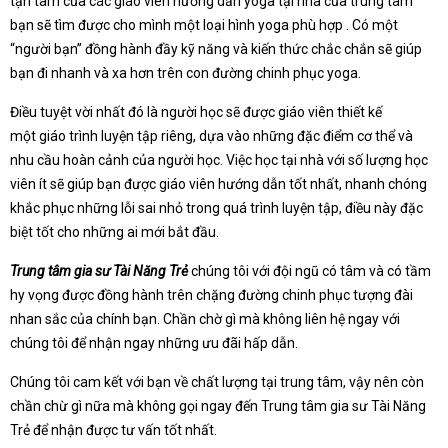
tận tâm của các giáo viên hướng dẫn yoga tại nhà của trung tâm
bạn sẽ tìm được cho mình một loại hình yoga phù hợp . Có một
“người bạn” đồng hành đầy kỹ năng và kiến thức chắc chắn sẽ giúp
bạn đi nhanh và xa hơn trên con đường chinh phục yoga.
Điều tuyệt vời nhất đó là người học sẽ được giáo viên thiết kế
một giáo trình luyện tập riêng, dựa vào những đặc điểm cơ thể và
nhu cầu hoàn cảnh của người học. Việc học tại nhà với số lượng học
viên ít sẽ giúp bạn được giáo viên hướng dẫn tốt nhất, nhanh chóng
khắc phục những lỗi sai nhỏ trong quá trình luyện tập, điều này đặc
biệt tốt cho những ai mới bắt đầu.
Trung tâm gia sư Tài Năng Trẻ
chúng tôi với đội ngũ có tâm và có tầm
hy vọng được đồng hành trên chặng đường chinh phục tượng đài
nhan sắc của chính bạn. Chần chờ gì mà không liên hệ ngay với
chúng tôi để nhận ngay những ưu đãi hấp dẫn.
Chúng tôi cam kết với bạn về chất lượng tại trung tâm, vậy nên còn
chần chừ gì nữa mà không gọi ngay đến Trung tâm gia sư Tài Năng
Trẻ để nhận được tư vấn tốt nhất.