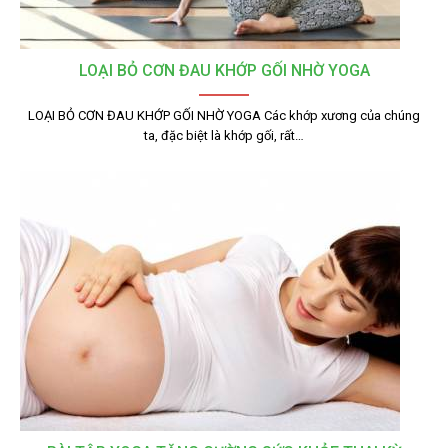
LOẠI BỎ CƠN ĐAU KHỚP GỐI NHỜ YOGA
LOẠI BỎ CƠN ĐAU KHỚP GỐI NHỜ YOGA Các khớp xương của chúng
ta, đặc biệt là khớp gối, rất…