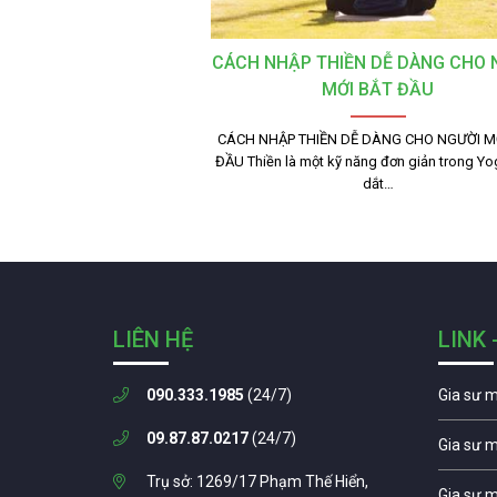
CÁCH NHẬP THIỀN DỄ DÀNG CHO 
MỚI BẮT ĐẦU
CÁCH NHẬP THIỀN DỄ DÀNG CHO NGƯỜI M
ĐẦU Thiền là một kỹ năng đơn giản trong Yo
dắt…
LIÊN HỆ
LINK 
090.333.1985
(24/7)
Gia sư 
09.87.87.0217
(24/7)
Gia sư 
Trụ sở: 1269/17 Phạm Thế Hiển,
Gia sư 