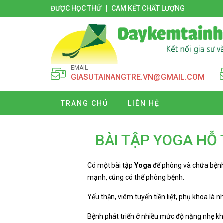
ĐƯỢC HỌC THỬ
CAM KẾT CHẤT LƯỢNG
EMAIL
GIASUTAINANGTRE.VN@GMAIL.COM
TRANG CHỦ
LIÊN HỆ
BÀI TẬP YOGA HỖ 
Có một bài tập
Yoga
để phòng và chữa bệnh 
mạnh, cũng có thể phòng bệnh.
Yếu thận, viêm tuyến tiền liệt, phụ khoa là 
Bệnh phát triển ở nhiều mức độ nặng nhẹ khác