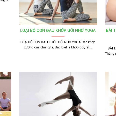
rong 3…
LOẠI BỎ CƠN ĐAU KHỚP GỐI NHỜ YOGA
BÀI 
LOẠI BỎ CƠN ĐAU KHỚP GỐI NHỜ YOGA Các khớp
xương của chúng ta, đặc biệt là khớp gối, rất…
BÀI 
Tháng n