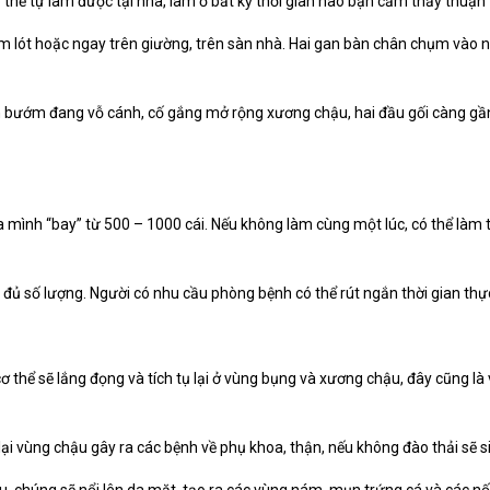
thể tự làm được tại nhà, làm ở bất kỳ thời gian nào bạn cảm thấy thuận t
 tấm lót hoặc ngay trên giường, trên sàn nhà. Hai gan bàn chân chụm vào 
 bướm đang vỗ cánh, cố gắng mở rộng xương chậu, hai đầu gối càng gần 
 mình “bay” từ 500 – 1000 cái. Nếu không làm cùng một lúc, có thể làm 
đủ số lượng. Người có nhu cầu phòng bệnh có thể rút ngắn thời gian thực
ơ thể sẽ lắng đọng và tích tụ lại ở vùng bụng và xương chậu, đây cũng là v
 lại vùng chậu gây ra các bệnh về phụ khoa, thận, nếu không đào thải sẽ 
âu, chúng sẽ nổi lên da mặt, tạo ra các vùng nám, mụn trứng cá và các nố