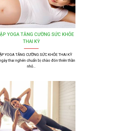
TẬP YOGA TĂNG CƯỜNG SỨC KHỎE
THAI KỲ
TẬP YOGA TĂNG CƯỜNG SỨC KHỎE THAI KỲ
gày thai nghén chuẩn bị chào đón thiên thần
nhỏ…