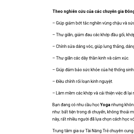
Theo nghiên cứu của các chuyên gia Đông y
– Giúp giảm bớt tắc nghẽn vùng chậu và sứ
– Thư giãn, giảm đau các khớp đầu gối, khớ
– Chỉnh sửa dáng vóc, giúp lưng thẳng, dá
– Thư giãn các dây thần kinh và cảm xúc.
– Giúp đảm bảo sức khỏe của hệ thống sinh d
– Điều chỉnh rối loạn kinh nguyệt.
– Làm mềm các khớp và cải thiện việc đi lại
Bạn đang có nhu cầu học
Yoga
nhưng không
như: bất tiện trong di chuyển, không thoải
này, rất nhiều người đã lựa chọn cách học v
Trung tâm gia sư Tài Năng Trẻ chuyên cung 