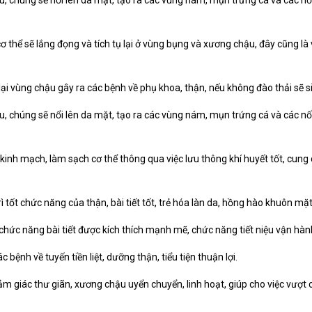
ơ thể sẽ lắng đọng và tích tụ lại ở vùng bụng và xương chậu, đây cũng là v
 lại vùng chậu gây ra các bệnh về phụ khoa, thận, nếu không đào thải sẽ 
âu, chúng sẽ nổi lên da mặt, tạo ra các vùng nám, mụn trứng cá và các nố
kinh mạch, làm sạch cơ thể thông qua việc lưu thông khí huyết tốt, cung
tốt chức năng của thận, bài tiết tốt, trẻ hóa làn da, hồng hào khuôn mặt,
ức năng bài tiết được kích thích mạnh mẽ, chức năng tiết niệu vận hành
 bệnh về tuyến tiền liệt, dưỡng thận, tiểu tiện thuận lợi.
m giác thư giãn, xương chậu uyển chuyển, linh hoạt, giúp cho việc vượt 