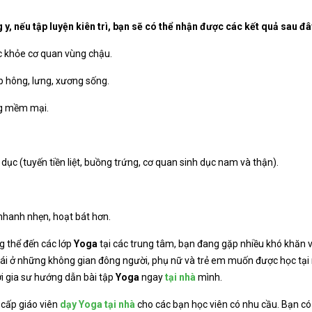
, nếu tập luyện kiên trì, bạn sẽ có thể nhận được các kết quả sau đâ
c khỏe cơ quan vùng chậu.
p hông, lưng, xương sống.
ng mềm mại.
ục (tuyến tiền liệt, buồng trứng, cơ quan sinh dục nam và thận).
 nhanh nhẹn, hoạt bát hơn.
 thể đến các lớp
Yoga
tại các trung tâm, bạn đang gặp nhiều khó khăn v
 mái ở những không gian đông người, phụ nữ và trẻ em muốn được học tại
ới gia sư hướng dẫn bài tập
Yoga
ngay
tại nhà
mình.
cấp giáo viên
dạy Yoga tại nhà
cho các bạn học viên có nhu cầu. Bạn có 