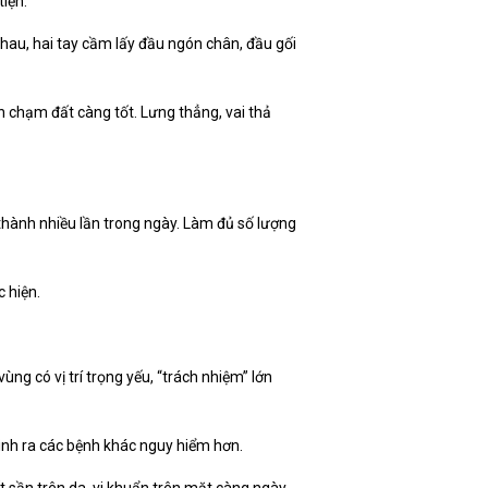
iện.
nhau, hai tay cầm lấy đầu ngón chân, đầu gối
chạm đất càng tốt. Lưng thẳng, vai thả
thành nhiều lần trong ngày. Làm đủ số lượng
 hiện.
ùng có vị trí trọng yếu, “trách nhiệm” lớn
sinh ra các bệnh khác nguy hiểm hơn.
t sần trên da, vi khuẩn trên mặt càng ngày