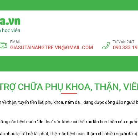
EMAIL
TƯ VẤN 24/7
GIASUTAINANGTRE.VN@GMAIL.COM
090.333.19
TRỢ CHỮA PHỤ KHOA, THẬN, VIÊ
về thận, tuyến tiền liệt, phụ khoa, nám da… đang được đông đảo người b
những căn bệnh luôn “đe dọa” sức khỏe cả thể xác lẫn tinh thần của người
 nhau lại rất dễ tái phát, tỉ lệ mắc bệnh cao, thậm chí nhiều người đã b