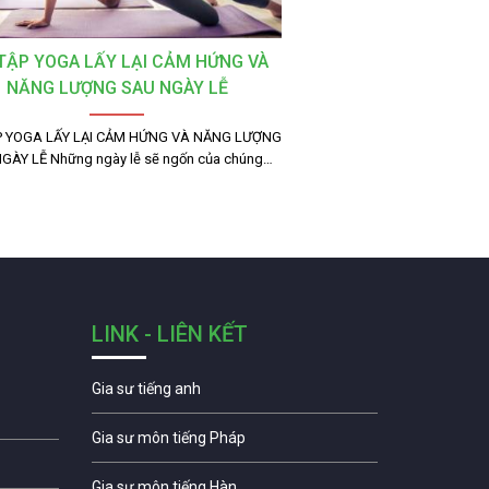
 TẬP YOGA LẤY LẠI CẢM HỨNG VÀ
NĂNG LƯỢNG SAU NGÀY LỄ
P YOGA LẤY LẠI CẢM HỨNG VÀ NĂNG LƯỢNG
GÀY LỄ Những ngày lễ sẽ ngốn của chúng…
LINK - LIÊN KẾT
Gia sư tiếng anh
Gia sư môn tiếng Pháp
Gia sư môn tiếng Hàn