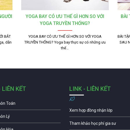
NGƯỜI
YOGA BAY CÓ ƯU THẾ GÌ HƠN SO VỚI
BÀI
YOGA TRUYỀN THỐNG?
ỚI BẮT
YOGA BAY CÓ ƯU THẾ GÌ HƠN SO VỚI YOGA
BÀI TẬ
ga, dẫn
TRUYỀN THỐNG? Yoga bay thực sự có những ưu
SAU N
thế…
- LIÊN KẾT
LINK - LIÊN KẾT
môn Toán
Xem hợp đồng nhận lớp
môn Lý
Tham khảo học phí gia sư
môn Hóa