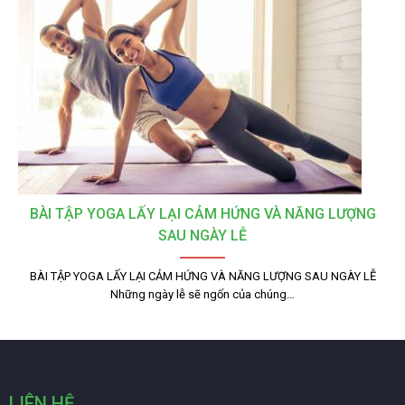
BÀI TẬP YOGA LẤY LẠI CẢM HỨNG VÀ NĂNG LƯỢNG
SAU NGÀY LỄ
BÀI TẬP YOGA LẤY LẠI CẢM HỨNG VÀ NĂNG LƯỢNG SAU NGÀY LỄ
Những ngày lễ sẽ ngốn của chúng…
LIÊN HỆ