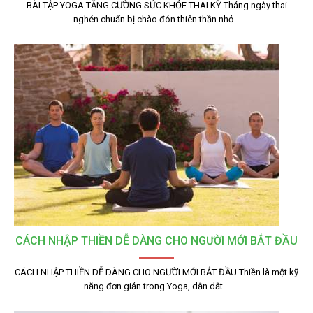
BÀI TẬP YOGA TĂNG CƯỜNG SỨC KHỎE THAI KỲ Tháng ngày thai
nghén chuẩn bị chào đón thiên thần nhỏ…
CÁCH NHẬP THIỀN DỄ DÀNG CHO NGƯỜI MỚI BẮT ĐẦU
CÁCH NHẬP THIỀN DỄ DÀNG CHO NGƯỜI MỚI BẮT ĐẦU Thiền là một kỹ
năng đơn giản trong Yoga, dẫn dắt…