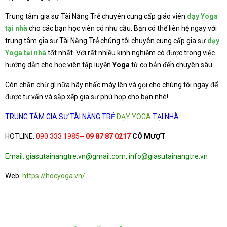
Trung tâm gia sư Tài Năng Trẻ chuyên cung cấp giáo viên
dạy Yoga
tại nhà
cho các bạn học viên có nhu cầu. Bạn có thể liên hệ ngay với
trung tâm gia sư Tài Năng Trẻ chúng tôi chuyên cung cấp gia sư
dạy
Yoga tại nhà
tốt nhất. Với rất nhiều kinh nghiệm có được trong việc
hướng dẫn cho học viên tập luyện
Yoga
từ cơ bản đến chuyên sâu.
Còn chần chừ gì nữa hãy nhấc máy lên và gọi cho chúng tôi ngay để
được tư vấn và sắp xếp gia sư phù hợp cho bạn nhé!
TRUNG TÂM GIA SƯ TÀI NĂNG TRẺ
DẠY YOGA
TẠI NHÀ
HOTLINE:
090 333 1985
– 09 87 87 0217
CÔ MƯỢT
Email: giasutainangtre.vn@gmail.com, info@giasutainangtre.vn
Web:
https://hocyoga.vn/