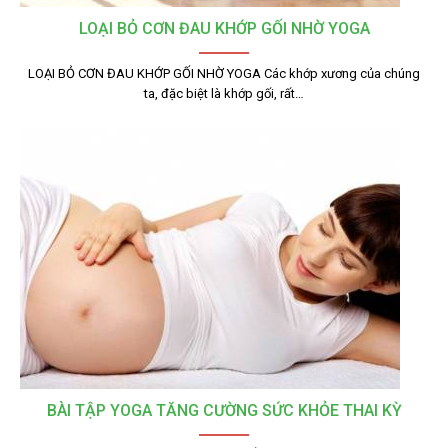
LOẠI BỎ CƠN ĐAU KHỚP GỐI NHỜ YOGA
LOẠI BỎ CƠN ĐAU KHỚP GỐI NHỜ YOGA Các khớp xương của chúng
ta, đặc biệt là khớp gối, rất…
BÀI TẬP YOGA TĂNG CƯỜNG SỨC KHỎE THAI KỲ