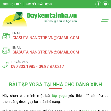
ĐƯỢC HỌC THỬ
CAM KẾT CHẤT LƯỢNG
EMAIL
GIASUTAINANGTRE.VN@GMAIL.COM
EMAIL
GIASUTAINANGTRE.VN@GMAIL.COM
TƯ VẤN 24/7
090.333.1985 - 09.87.87.0217
BÀI TẬP YOGA TẠI NHÀ CHO DÁNG XINH
Hãy chọn cho mình một bài
tập yoga
yêu thích để sở hữu eo
thon,dáng đẹp ngay tại nhà nhé nàng.