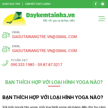
ĐƯỢC HỌC THỬ
CAM KẾT CHẤT LƯỢNG
EMAIL
GIASUTAINANGTRE.VN@GMAIL.COM
EMAIL
GIASUTAINANGTRE.VN@GMAIL.COM
TƯ VẤN 24/7
090.333.1985 - 09.87.87.0217
BẠN THÍCH HỢP VỚI LOẠI HÌNH YOGA NÀO?
BẠN THÍCH HỢP VỚI LOẠI HÌNH YOGA NÀO?
Với mỗi người tập yoga, mỗi loại hình yoga sẽ mang đến cho họ cảm