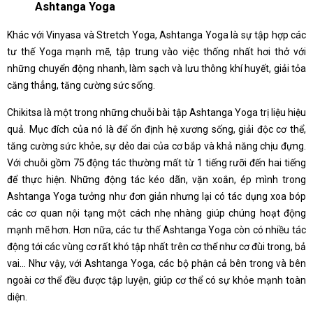
Ashtanga Yoga
Khác với Vinyasa và Stretch Yoga, Ashtanga Yoga là sự tập hợp các
tư thế Yoga mạnh mẽ, tập trung vào việc thống nhất hơi thở với
những chuyển động nhanh, làm sạch và lưu thông khí huyết, giải tỏa
căng thẳng, tăng cường sức sống.
Chikitsa là một trong những chuỗi bài tập Ashtanga Yoga trị liệu hiệu
quả. Mục đích của nó là để ổn định hệ xương sống, giải độc cơ thể,
tăng cường sức khỏe, sự dẻo dai của cơ bắp và khả năng chịu đựng.
Với chuỗi gồm 75 động tác thường mất từ 1 tiếng rưỡi đến hai tiếng
để thực hiện. Những động tác kéo dãn, vặn xoắn, ép mình trong
Ashtanga Yoga tưởng như đơn giản nhưng lại có tác dụng xoa bóp
các cơ quan nội tạng một cách nhẹ nhàng giúp chúng hoạt động
mạnh mẽ hơn. Hơn nữa, các tư thế Ashtanga Yoga còn có nhiều tác
động tới các vùng cơ rất khó tập nhất trên cơ thể như cơ đùi trong, bả
vai… Như vậy, với Ashtanga Yoga, các bộ phận cả bên trong và bên
ngoài cơ thể đều được tập luyện, giúp cơ thể có sự khỏe mạnh toàn
diện.