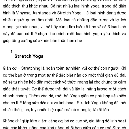
giác thích thú khác nhau. Có rất nhiều loại hình yoga, trong đó điển
hình là Vinyasa, Ashtanga và Stretch Yoga – 3 loại hình đang được
nhiều người quan tâm nhất. Mỗi loại có những đặc trưng và lợi ích
mang lại khác nhau, vì thế hãy cùng tìm hiểu rõ hơn về cả 3 loại hình
này để bạn có thể chọn cho mình một loại hình yoga yêu thích và
giúp tăng cường sức khỏe bản thân hơn nhé.
Stretch Yoga
Giãn cơ – Stretching là hoàn toàn tự nhiên với cơ thể con người. Khi
cơ thể bạn ở trong một tư thế đặc biệt nào đó một thời gian đủ dài,
nó sẽ tự nhiên kéo dãn một cách vô thức, mang lại cho chúng ta cảm
giác thật tuyệt. Cơ thể được trải dài và lấy lại năng lượng một cách
nhanh chóng. Thêm vào đó, một bài Yoga giãn cơ phù hợp sẽ khiến
cho cơ thể tăng sức dẻo dai và linh hoạt. Stretch Yoga không đòi hỏi
nhiều thời gian, tuy nhiên hiệu quả mà nó mang lại là rất lớn.
Không chỉ giúp làm giảm căng cơ, bó cơ cục bộ, gia tăng độ linh hoạt
của các khớp, nâng cao khả năng phối hợp giữa các cơ mà Stretch