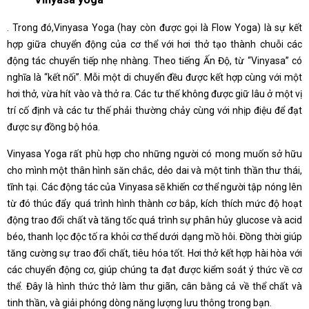
. Trong đó,Vinyasa Yoga (hay còn được gọi là Flow Yoga) là sự kết
hợp giữa chuyển động của cơ thể với hơi thở tạo thành chuỗi các
động tác chuyển tiếp nhẹ nhàng. Theo tiếng Ấn Độ, từ “Vinyasa” có
nghĩa là “kết nối”. Mỗi một di chuyển đều được kết hợp cùng với một
hơi thở, vừa hít vào và thở ra. Các tư thế không được giữ lâu ở một vị
trí cố định và các tư thế phải thường chảy cùng với nhịp điệu để đạt
được sự đồng bộ hóa.
Vinyasa Yoga rất phù hợp cho những người có mong muốn sở hữu
cho mình một thân hình săn chắc, dẻo dai và một tinh thần thư thái,
tĩnh tại. Các động tác của Vinyasa sẽ khiến cơ thể người tập nóng lên
từ đó thúc đẩy quá trình hình thành cơ bắp, kích thích mức độ hoạt
động trao đổi chất và tăng tốc quá trình sự phân hủy glucose và acid
béo, thanh lọc độc tố ra khỏi cơ thể dưới dạng mồ hôi. Đồng thời giúp
tăng cường sự trao đổi chất, tiêu hóa tốt. Hơi thở kết hợp hài hòa với
các chuyển động cơ, giúp chúng ta đạt được kiểm soát ý thức về cơ
thể. Đây là hình thức thở làm thư giãn, cân bằng cả về thể chất và
tinh thần, và giải phóng dòng năng lượng lưu thông trong bạn.