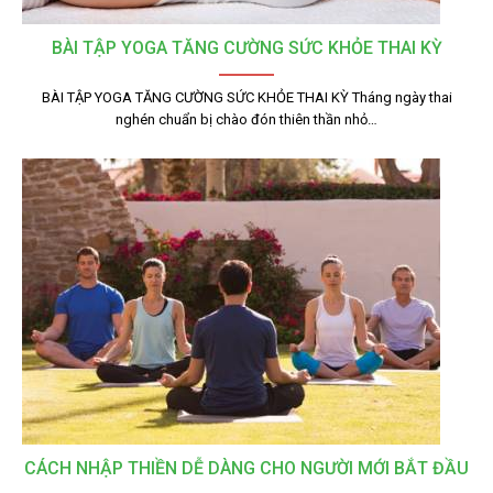
BÀI TẬP YOGA TĂNG CƯỜNG SỨC KHỎE THAI KỲ
BÀI TẬP YOGA TĂNG CƯỜNG SỨC KHỎE THAI KỲ Tháng ngày thai
nghén chuẩn bị chào đón thiên thần nhỏ…
CÁCH NHẬP THIỀN DỄ DÀNG CHO NGƯỜI MỚI BẮT ĐẦU