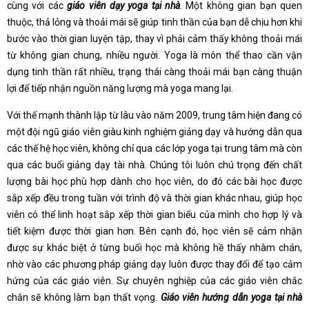
cùng với các
giáo viên dạy yoga tại nhà
. Một không gian bạn quen
thuộc, thả lỏng và thoải mái sẽ giúp tinh thần của bạn dễ chịu hơn khi
bước vào thời gian luyện tập, thay vì phải cảm thấy không thoải mái
từ không gian chung, nhiều người. Yoga là môn thể thao cần vận
dụng tinh thần rất nhiều, trạng thái càng thoải mái bạn càng thuận
lợi để tiếp nhận nguồn năng lượng mà yoga mang lại.
Với thế mạnh thành lập từ lâu vào năm 2009, trung tâm hiện đang có
một đội ngũ giáo viên giàu kinh nghiệm giảng dạy và hướng dẫn qua
các thế hệ học viên, không chỉ qua các lớp yoga tại trung tâm mà còn
qua các buổi giảng dạy tài nhà. Chúng tôi luôn chú trọng đến chất
lượng bài học phù hợp dành cho học viên, do đó các bài học được
sắp xếp đều trong tuần với trình độ và thời gian khác nhau, giúp học
viên có thể linh hoạt sắp xếp thời gian biểu của mình cho hợp lý và
tiết kiệm được thời gian hơn. Bên cạnh đó, học viên sẽ cảm nhận
được sự khác biệt ở từng buổi học mà không hề thấy nhàm chán,
nhờ vào các phương pháp giảng dạy luôn được thay đổi để tạo cảm
hứng của các giáo viên. Sự chuyên nghiệp của các giáo viên chắc
chắn sẽ không làm bạn thất vọng.
Giáo viên hướng dẫn yoga tại nhà