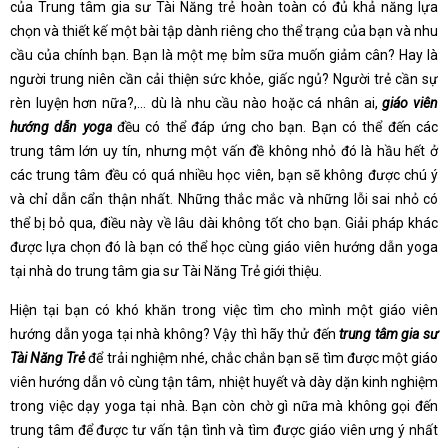
của Trung tâm gia sư Tài Năng trẻ hoàn toàn có đủ khả năng lựa
chọn và thiết kế một bài tập dành riêng cho thể trạng của bạn và nhu
cầu của chính bạn. Bạn là một mẹ bỉm sữa muốn giảm cân? Hay là
người trung niên cần cải thiện sức khỏe, giấc ngủ? Người trẻ cần sự
rèn luyện hơn nữa?,… dù là nhu cầu nào hoặc cá nhân ai,
giáo viên
hướng dẫn yoga
đều có thể đáp ứng cho bạn. Bạn có thể đến các
trung tâm lớn uy tín, nhưng một vấn đề không nhỏ đó là hầu hết ở
các trung tâm đều có quá nhiều học viên, bạn sẽ không được chú ý
và chỉ dẫn cẩn thận nhất. Những thắc mắc và những lỗi sai nhỏ có
thể bị bỏ qua, điều này về lâu dài không tốt cho bạn. Giải pháp khác
được lựa chọn đó là bạn có thể học cùng giáo viên hướng dẫn yoga
tại nhà do trung tâm gia sư Tài Năng Trẻ giới thiệu.
Hiện tại bạn có khó khăn trong việc tìm cho mình một giáo viên
hướng dẫn yoga tại nhà không? Vậy thì hãy thử đến
trung tâm gia sư
Tài Năng Trẻ
để trải nghiệm nhé, chắc chắn bạn sẽ tìm được một giáo
viên hướng dẫn vô cùng tận tâm, nhiệt huyết và dày dặn kinh nghiệm
trong việc dạy yoga tại nhà. Bạn còn chờ gì nữa mà không gọi đến
trung tâm để được tư vấn tận tình và tìm được giáo viên ưng ý nhất