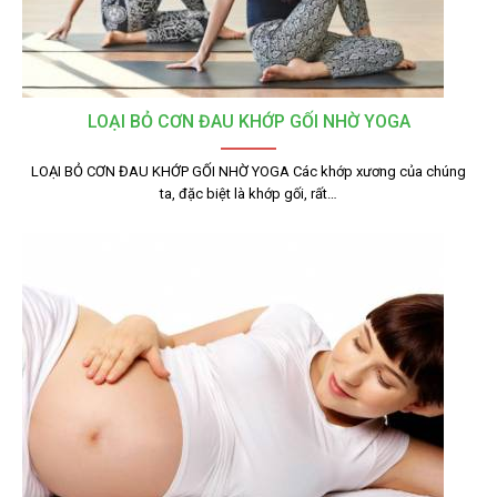
LOẠI BỎ CƠN ĐAU KHỚP GỐI NHỜ YOGA
LOẠI BỎ CƠN ĐAU KHỚP GỐI NHỜ YOGA Các khớp xương của chúng
ta, đặc biệt là khớp gối, rất…