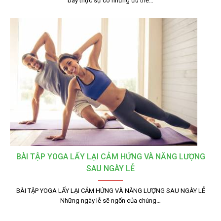
bay thực sự có những ưu thế…
BÀI TẬP YOGA LẤY LẠI CẢM HỨNG VÀ NĂNG LƯỢNG
SAU NGÀY LỄ
BÀI TẬP YOGA LẤY LẠI CẢM HỨNG VÀ NĂNG LƯỢNG SAU NGÀY LỄ
Những ngày lễ sẽ ngốn của chúng…