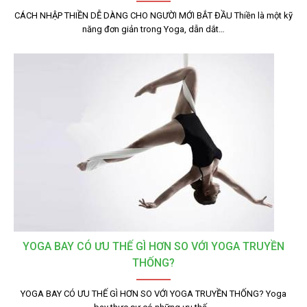
CÁCH NHẬP THIỀN DỄ DÀNG CHO NGƯỜI MỚI BẮT ĐẦU Thiền là một kỹ
năng đơn giản trong Yoga, dẫn dắt…
YOGA BAY CÓ ƯU THẾ GÌ HƠN SO VỚI YOGA TRUYỀN
THỐNG?
YOGA BAY CÓ ƯU THẾ GÌ HƠN SO VỚI YOGA TRUYỀN THỐNG? Yoga