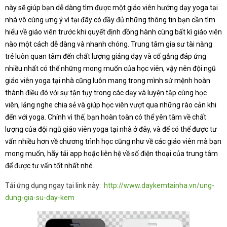
này sẽ giúp bạn dễ dàng tìm được một giáo viên hướng dạy yoga tại
nhà vô cùng ưng ý vì tại đây có đầy đủ những thông tin bạn cần tìm
hiểu về giáo viên trước khi quyết định đồng hành cùng bất kì giáo viên
nào một cách dễ dàng và nhanh chóng. Trung tâm gia sư tài năng
trẻ luôn quan tâm đến chất lượng giảng dạy và cố gắng đáp ứng
nhiều nhất có thể những mong muốn của học viên, vậy nên đội ngũ
giáo viên yoga tại nhà cũng luôn mang trong mình sứ mệnh hoàn
thành điều đó với sự tận tụy trong các dạy và luyện tập cùng học
viên, lắng nghe chia sẻ và giúp học viên vượt qua những rào cản khi
đến với yoga. Chính vì thế, bạn hoàn toàn có thể yên tâm về chất
lượng của đội ngũ giáo viên yoga tại nhà ở đây, và để có thể được tư
vấn nhiều hơn về chương trình học cũng như về các giáo viên mà bạn
mong muốn, hãy tải app hoặc liên hệ về số điện thoại của trung tâm
để được tư vấn tốt nhất nhé.
Tải ứng dụng ngay tại link này:
http://www.daykemtainha.vn/ung-
dung-gia-su-day-kem