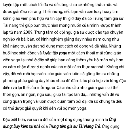
luyện tập một cách tối đa và dễ dàng chia sẻ những thắc mắc và
được giải đáp rõ ràng. Thế nhưng, nếu bạn vẫn còn loay hoay tìm
kiếm giáo viên phù hợp và tin cậy thì giờ đây đã có Trung tâm gia sư
Tài năng trẻ giúp bạn thực hiện mong muốn của mình. Được thành
lập từ năm 2009, Trung tâm có đội ngũ gia sư được đào tạo chuyên
nghiệp và bài bản, có kinh nghiệm giảng dạy nhiều năm cũng như
khả năng truyền đạt nội dung một cách cô đọng và dễ hiểu. Những
buổi học sinh động và
luyện tập yoga
một cách thoải mái cùng giáo
viên yoga tại nhà ở đây sẽ giúp bạn càng thêm yêu bộ môn này hơn
và cảm nhận được ý nghĩa của nó một cách thực sự nhất. Không chỉ
vậy, đối với mỗi học viên, các giáo viên luôn cố gắng tìm ra những
phương pháp giảng dạy khác nhau để đảm bảo phù hợp với từng đặc
điểm và lợi thế của mỗi người. Các nhu cầu như giảm giân, cơ thể
thon gọn, ăn ngon, ngủ sâu, giúp tái tạo làn da,… những vấn đề vô
cùng quan trọng và luôn được quan tâm bởi đại đa số chúng ta đều
có thể được giải quyết khi đên với bộ môn yoga.
Đặc biệt hơn, với sự ra đời của một ứng dụng thông minh là
Ứng
dụng: Dạy kèm tại nhà
của
Trung tâm gia sư Tài Năng Trẻ.
Ứng dụng