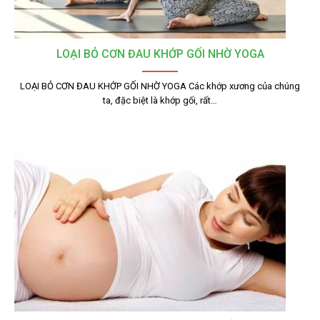
LOẠI BỎ CƠN ĐAU KHỚP GỐI NHỜ YOGA
LOẠI BỎ CƠN ĐAU KHỚP GỐI NHỜ YOGA Các khớp xương của chúng
ta, đặc biệt là khớp gối, rất…