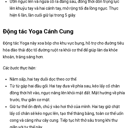
Ưỡn ngực lên và ngửa cổ ra đằng sau, đồng thời dồn trọng lực
lên khuỷu tay và hai cánh tay, mở rộng tối đa lồng ngực. Thực
hiện 6 lần, lần cuối giữ lại trong 5 giây.
Động tác Yoga Cánh Cung
Động tác Yoga này xoa bóp cho khu vực bụng, hỗ trợ cho đường tiêu
hóa đào thải độc tố đường ruột ra khỏi cơ thể để giúp làn da khỏe
khoắn, trắng sáng hơn.
Các bước thực hiện:
Nằm sấp, hai tay duỗi dọc theo cơ thể.
Từ từ gập hai đầu gối. Hai tay đưa về phía sau, kéo lấy cổ chân
đồng thời hít vào, ngực nâng lên khỏi mặt đất. Mặt hướng về phía
trước, thư giãn cơ mặt.
Giữ tư thế ổn định, chú ý vào hơi thở của mình. Hai tay giữ chặt
lấy cổ chân sẽ kéo ngực lên, tạo thế thăng bằng, toàn cơ thể uốn
cong và căng như cây cung. Tiếp tục hít thở sâu trong khi thư
giãn với tư thế này.