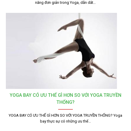
năng đơn giản trong Yoga, dẫn dắt…
YOGA BAY CÓ ƯU THẾ GÌ HƠN SO VỚI YOGA TRUYỀN
THỐNG?
YOGA BAY CÓ ƯU THẾ GÌ HƠN SO VỚI YOGA TRUYỀN THỐNG? Yoga
bay thực sự có những ưu thế…