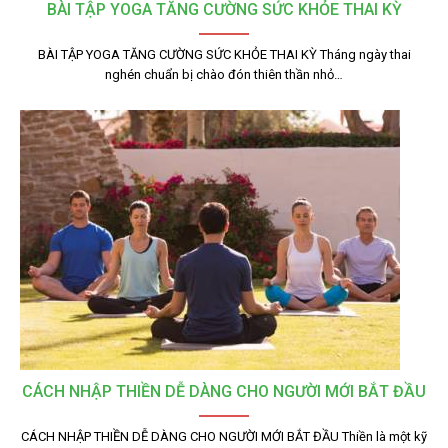
BÀI TẬP YOGA TĂNG CƯỜNG SỨC KHỎE THAI KỲ
BÀI TẬP YOGA TĂNG CƯỜNG SỨC KHỎE THAI KỲ Tháng ngày thai
nghén chuẩn bị chào đón thiên thần nhỏ…
CÁCH NHẬP THIỀN DỄ DÀNG CHO NGƯỜI MỚI BẮT ĐẦU
CÁCH NHẬP THIỀN DỄ DÀNG CHO NGƯỜI MỚI BẮT ĐẦU Thiền là một kỹ