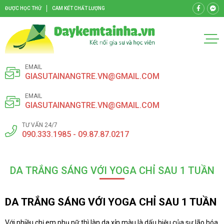
ĐƯỢC HỌC THỬ
CAM KẾT CHẤT LƯỢNG
EMAIL
GIASUTAINANGTRE.VN@GMAIL.COM
EMAIL
GIASUTAINANGTRE.VN@GMAIL.COM
TƯ VẤN 24/7
090.333.1985 - 09.87.87.0217
DA TRẮNG SÁNG VỚI YOGA CHỈ SAU 1 TUẦN
DA TRẮNG SÁNG VỚI YOGA CHỈ SAU 1 TUẦN
Với nhiều chị em phụ nữ thì làn da xỉn màu là dấu hiệu của sự lão hóa