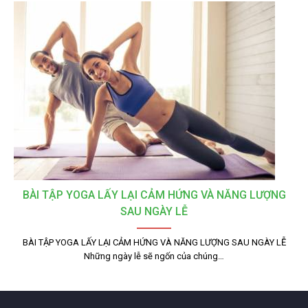
BÀI TẬP YOGA LẤY LẠI CẢM HỨNG VÀ NĂNG LƯỢNG
SAU NGÀY LỄ
BÀI TẬP YOGA LẤY LẠI CẢM HỨNG VÀ NĂNG LƯỢNG SAU NGÀY LỄ
Những ngày lễ sẽ ngốn của chúng…