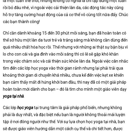
là một tuần thế thôi, nhưng không có nghĩa là chỉ tập đúng một tuần
rồi bỏ đâu nhé, vì ngoài việc cải thiện làn da, các động tác này cũng
hỗ trợ tăng cường hoạt động của cả cơ thể vô cùng tốt nữa đấy. Chúc
các bạn thành công!
Chỉ cần dành khoảng 15 đến 30 phút mỗi sáng, bạn đã hoàn toàn có
thể sở hữu một làn da tươi trẻ và trắng sáng mà không cần dùng đến
quá nhiều chất hóa học rồi. Thế nhưng với những ai thật sự bận bịu vì
lo cho con cái và gia đình vào mỗi sáng thì có lẽ sẽ gặp khó khăn
trong việc chăm sóc và cái thiện sức khỏe làn da. Ngoài việc cân nhắc
tìm đến các lớp học yoga vào thời gian rảnh nhưng lại phải trải qua
khoảng thời gian di chuyển khá nhiều, chưa kể đến việc kẹt xe khiến
bạn cảm thấy mất đi hứng khởi ban đầu, thì nay đã có một giải pháp
hoàn toàn mới dành cho bạn – đó là tìm cho mình một giáo viên dạy
yoga tại nhà
.
Các lớp
học yoga
tại trung tâm là giải pháp phổ biến, nhưng không
phải là duy nhất, và đặc biệt nếu bạn là người không thoải mái luyện
tập ở nơi đông người như thế. Với sự lựa chọn học yoga tại nhà, bạn
sẽ được giáo viên hướng dẫn một cách cụ thể và chi tiết hơn, được