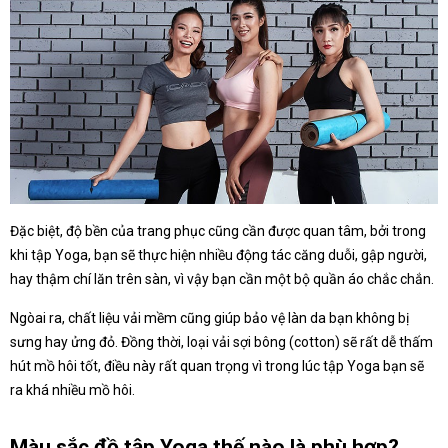
Đặc biệt, độ bền của trang phục cũng cần được quan tâm, bởi trong
khi tập Yoga, bạn sẽ thực hiện nhiều động tác căng duỗi, gập người,
hay thậm chí lăn trên sàn, vì vậy bạn cần một bộ quần áo chắc chắn.
Ngòai ra, chất liệu vải mềm cũng giúp bảo vệ làn da bạn không bị
sưng hay ửng đỏ. Đồng thời, loại vải sợi bông (cotton) sẽ rất dễ thấm
hút mồ hôi tốt, điều này rất quan trọng vì trong lúc tập Yoga bạn sẽ
ra khá nhiều mồ hôi.
Màu sắc đồ tập Yoga thế nào là phù hợp?