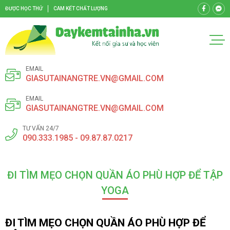
ĐƯỢC HỌC THỬ
CAM KẾT CHẤT LƯỢNG
EMAIL
GIASUTAINANGTRE.VN@GMAIL.COM
EMAIL
GIASUTAINANGTRE.VN@GMAIL.COM
TƯ VẤN 24/7
090.333.1985 - 09.87.87.0217
ĐI TÌM MẸO CHỌN QUẦN ÁO PHÙ HỢP ĐỂ TẬP
YOGA
ĐI TÌM MẸO CHỌN QUẦN ÁO PHÙ HỢP ĐỂ