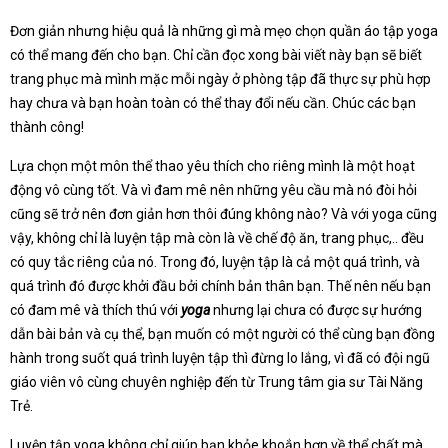
Đơn giản nhưng hiệu quả là những gì mà mẹo chọn quần áo tập yoga
có thể mang đến cho bạn. Chỉ cần đọc xong bài viết này bạn sẽ biết
trang phục mà mình mặc mỗi ngày ở phòng tập đã thực sự phù hợp
hay chưa và bạn hoàn toàn có thể thay đổi nếu cần. Chúc các bạn
thành công!
Lựa chọn một môn thể thao yêu thích cho riêng mình là một hoạt
động vô cùng tốt. Và vì đam mê nên những yêu cầu mà nó đòi hỏi
cũng sẽ trở nên đơn giản hơn thôi đúng không nào? Và với yoga cũng
vậy, không chỉ là luyện tập mà còn là về chế độ ăn, trang phục,.. đều
có quy tắc riêng của nó. Trong đó, luyện tập là cả một quá trình, và
quá trình đó được khởi đầu bởi chính bản thân bạn. Thế nên nếu bạn
có đam mê và thích thú với
yoga
nhưng lại chưa có được sự hướng
dẫn bài bản và cụ thể, bạn muốn có một người có thể cùng bạn đồng
hành trong suốt quá trình luyện tập thì đừng lo lắng, vì đã có đội ngũ
giáo viên vô cùng chuyên nghiệp đến từ T
rung tâm gia sư Tài Năng
Trẻ.
Luyện tập yoga không chỉ giúp bạn khỏe khoắn hơn về thể chất mà