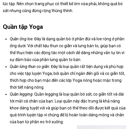
lúc tập. Nên chọn trang phục có thiết kế ôm vừa phải, không quá bó
sát nhưng cũng đừng rộng thùng thình.
Quần tập Yoga
Quần ống loe:
Đây là dạng quần bó ở phần đùi và loe rộng ở phần
ống dưới. Với chất liệu thun co giãn và lưng bản to, giúp bạn có
thể thực hiện các động tác một cách dễ dàng những vẫn tự tin vì
sự đảm bảo của phần lưng quần to bản.
Quần lửng thun co giãn
: Đây là loại quần rất tiện dụng và phù hợp
cho việc tập luyện Yoga, bởi quần chỉ ngắn đến gối và co giãn tốt,
thích hợp cho bạn mặc đến các lớp Yoga nóng hoặc mặc trong
thời tiết nắng nóng.
Quần legging
: Quần legging là loại quần bó sát, co giãn tốt và dài
tới mắt cá chân của bạn. Loại quần này đặc trưng là khả năng
khoe dáng tuyệt với và giúp bạn có thể theo dõi được kết quả của
quá trình luyện tập vì chúng để lộ hoàn toàn dáng mông và chân
của bạn từ phần eo trở xuống.