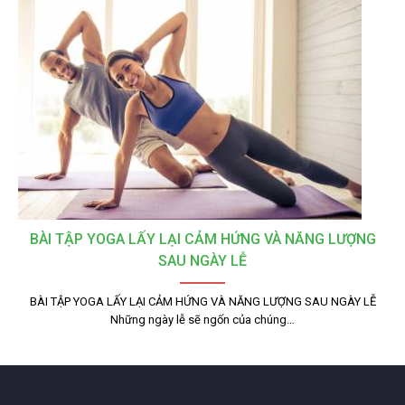
BÀI TẬP YOGA LẤY LẠI CẢM HỨNG VÀ NĂNG LƯỢNG
SAU NGÀY LỄ
BÀI TẬP YOGA LẤY LẠI CẢM HỨNG VÀ NĂNG LƯỢNG SAU NGÀY LỄ
Những ngày lễ sẽ ngốn của chúng…