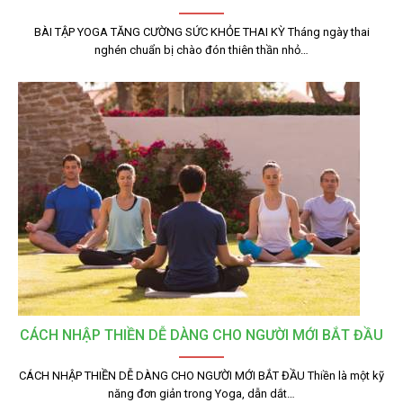
BÀI TẬP YOGA TĂNG CƯỜNG SỨC KHỎE THAI KỲ Tháng ngày thai
nghén chuẩn bị chào đón thiên thần nhỏ…
CÁCH NHẬP THIỀN DỄ DÀNG CHO NGƯỜI MỚI BẮT ĐẦU
CÁCH NHẬP THIỀN DỄ DÀNG CHO NGƯỜI MỚI BẮT ĐẦU Thiền là một kỹ
năng đơn giản trong Yoga, dẫn dắt…