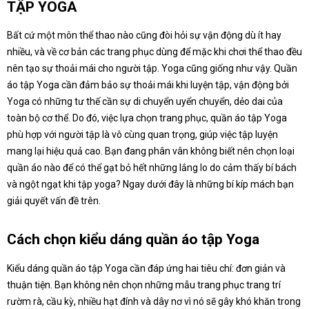
TẬP YOGA
Bất cứ một môn thể thao nào cũng đòi hỏi sự vận động dù ít hay
nhiều, và về cơ bản các trang phục dùng để mặc khi chơi thể thao đều
nên tạo sự thoải mái cho người tập. Yoga cũng giống như vậy. Quần
áo tập Yoga cần đảm bảo sự thoải mái khi luyện tập, vận động bởi
Yoga có những tư thế cần sự di chuyển uyển chuyển, dẻo dai của
toàn bộ cơ thể. Do đó, việc lựa chọn trang phục, quần áo tập Yoga
phù hợp với người tập là vô cùng quan trọng, giúp việc tập luyện
mang lại hiệu quả cao. Bạn đang phân vân không biết nên chọn loại
quần áo nào để có thể gạt bỏ hết những lắng lo do cảm thấy bí bách
và ngột ngạt khi tập yoga? Ngay dưới đây là những bí kíp mách bạn
giải quyết vấn đề trên.
Cách chọn kiểu dáng quần áo tập Yoga
Kiểu dáng quần áo tập Yoga cần đáp ứng hai tiêu chí: đơn giản và
thuận tiện. Bạn không nên chọn những mẫu trang phục trang trí
rườm rà, cầu kỳ, nhiều hạt đính và dây nơ vì nó sẽ gây khó khăn trong