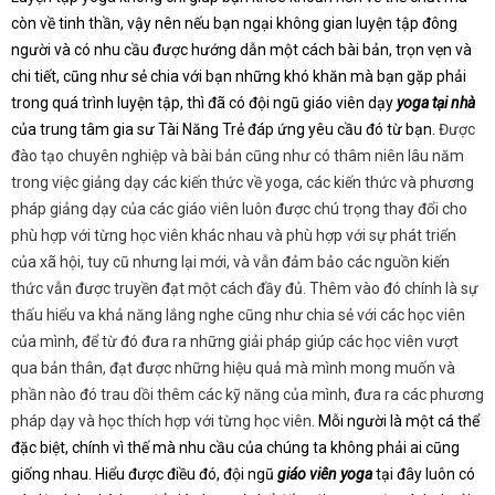
còn về tinh thần, vậy nên nếu bạn ngại không gian luyện tập đông
người và có nhu cầu được hướng dẫn một cách bài bản, trọn vẹn và
chi tiết, cũng như sẻ chia với bạn những khó khăn mà bạn gặp phải
trong quá trình luyện tập, thì đã có đội ngũ giáo viên dạy
yoga tại nhà
của trung tâm gia sư Tài Năng Trẻ đáp ứng yêu cầu đó từ bạn.
Được
đào tạo chuyên nghiệp và bài bản cũng như có thâm niên lâu năm
trong việc giảng dạy các kiến thức về yoga, các kiến thức và phương
pháp giảng dạy của các giáo viên luôn được chú trọng thay đổi cho
phù hợp với từng học viên khác nhau và phù hợp với sự phát triển
của xã hội, tuy cũ nhưng lại mới, và vẫn đảm bảo các nguồn kiến
thức vẫn được truyền đạt một cách đầy đủ. Thêm vào đó chính là sự
thấu hiểu va khả năng lắng nghe cũng như chia sẻ với các học viên
của mình, để từ đó đưa ra những giải pháp giúp các học viên vượt
qua bản thân, đạt được những hiệu quả mà mình mong muốn và
phần nào đó trau dồi thêm các kỹ năng của mình, đưa ra các phương
pháp dạy và học thích hợp với từng học viên.
Mỗi người là một cá thể
đặc biệt, chính vì thế mà nhu cầu của chúng ta không phải ai cũng
giống nhau. Hiểu được điều đó, đội ngũ
giáo viên yoga
tại đây luôn có