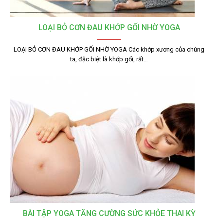
LOẠI BỎ CƠN ĐAU KHỚP GỐI NHỜ YOGA
LOẠI BỎ CƠN ĐAU KHỚP GỐI NHỜ YOGA Các khớp xương của chúng
ta, đặc biệt là khớp gối, rất…
BÀI TẬP YOGA TĂNG CƯỜNG SỨC KHỎE THAI KỲ