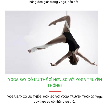
năng đơn giản trong Yoga, dẫn dắt…
YOGA BAY CÓ ƯU THẾ GÌ HƠN SO VỚI YOGA TRUYỀN
THỐNG?
YOGA BAY CÓ ƯU THẾ GÌ HƠN SO VỚI YOGA TRUYỀN THỐNG? Yoga
bay thực sự có những ưu thế…