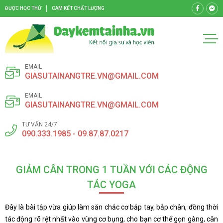
ĐƯỢC HỌC THỬ
CAM KẾT CHẤT LƯỢNG
EMAIL
GIASUTAINANGTRE.VN@GMAIL.COM
EMAIL
GIASUTAINANGTRE.VN@GMAIL.COM
TƯ VẤN 24/7
090.333.1985 - 09.87.87.0217
GIẢM CÂN TRONG 1 TUẦN VỚI CÁC ĐỘNG
TÁC YOGA
Đây là bài tập vừa giúp làm săn chắc cơ bắp tay, bắp chân, đồng thời
tác động rõ rệt nhất vào vùng cơ bụng, cho bạn cơ thể gọn gàng, cân