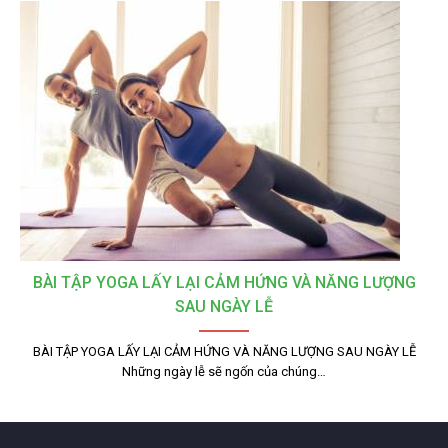
BÀI TẬP YOGA LẤY LẠI CẢM HỨNG VÀ NĂNG LƯỢNG
SAU NGÀY LỄ
BÀI TẬP YOGA LẤY LẠI CẢM HỨNG VÀ NĂNG LƯỢNG SAU NGÀY LỄ
Những ngày lễ sẽ ngốn của chúng…