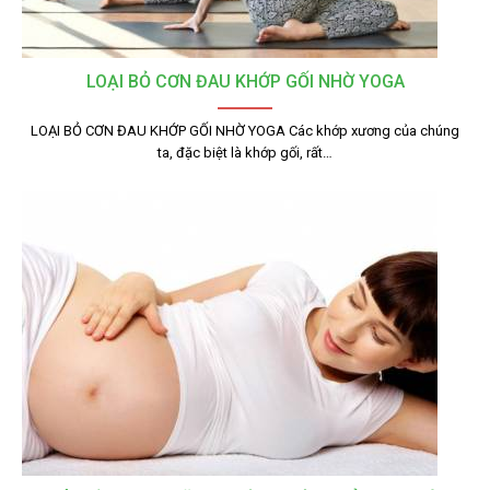
LOẠI BỎ CƠN ĐAU KHỚP GỐI NHỜ YOGA
LOẠI BỎ CƠN ĐAU KHỚP GỐI NHỜ YOGA Các khớp xương của chúng
ta, đặc biệt là khớp gối, rất…