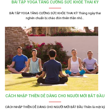
BÀI TẬP YOGA TĂNG CƯỜNG SỨC KHỎE THAI KỲ
BÀI TẬP YOGA TĂNG CƯỜNG SỨC KHỎE THAI KỲ Tháng ngày thai
nghén chuẩn bị chào đón thiên thần nhỏ…
CÁCH NHẬP THIỀN DỄ DÀNG CHO NGƯỜI MỚI BẮT ĐẦU
CÁCH NHẬP THIỀN DỄ DÀNG CHO NGƯỜI MỚI BẮT ĐẦU Thiền là một kỹ