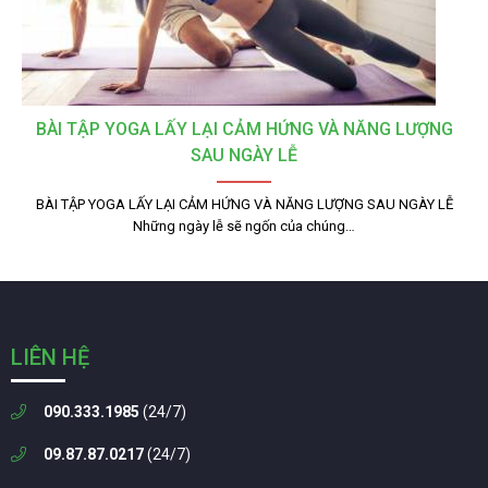
BÀI TẬP YOGA LẤY LẠI CẢM HỨNG VÀ NĂNG LƯỢNG
SAU NGÀY LỄ
BÀI TẬP YOGA LẤY LẠI CẢM HỨNG VÀ NĂNG LƯỢNG SAU NGÀY LỄ
Những ngày lễ sẽ ngốn của chúng…
LIÊN HỆ
090.333.1985
(24/7)
09.87.87.0217
(24/7)