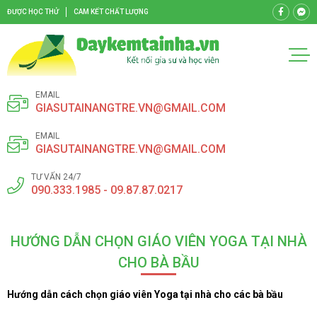
ĐƯỢC HỌC THỬ
CAM KẾT CHẤT LƯỢNG
EMAIL
GIASUTAINANGTRE.VN@GMAIL.COM
EMAIL
GIASUTAINANGTRE.VN@GMAIL.COM
TƯ VẤN 24/7
090.333.1985 - 09.87.87.0217
HƯỚNG DẪN CHỌN GIÁO VIÊN YOGA TẠI NHÀ
CHO BÀ BẦU
Hướng dẫn cách chọn giáo viên Yoga tại nhà cho các bà bầu