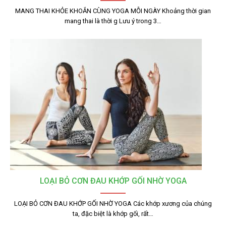
MANG THAI KHỎE KHOẮN CÙNG YOGA MỖI NGÀY Khoảng thời gian
mang thai là thời g Lưu ý trong 3…
LOẠI BỎ CƠN ĐAU KHỚP GỐI NHỜ YOGA
LOẠI BỎ CƠN ĐAU KHỚP GỐI NHỜ YOGA Các khớp xương của chúng
ta, đặc biệt là khớp gối, rất…