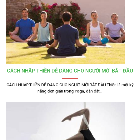
CÁCH NHẬP THIỀN DỄ DÀNG CHO NGƯỜI MỚI BẮT ĐẦU
CÁCH NHẬP THIỀN DỄ DÀNG CHO NGƯỜI MỚI BẮT ĐẦU Thiền là một kỹ
năng đơn giản trong Yoga, dẫn dắt…