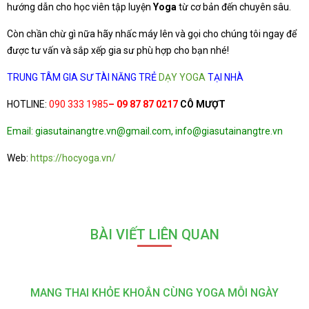
hướng dẫn cho học viên tập luyện
Yoga
từ cơ bản đến chuyên sâu.
Còn chần chừ gì nữa hãy nhấc máy lên và gọi cho chúng tôi ngay để
được tư vấn và sắp xếp gia sư phù hợp cho bạn nhé!
TRUNG TÂM GIA SƯ TÀI NĂNG TRẺ
DẠY YOGA
TẠI NHÀ
HOTLINE:
090 333 1985
– 09 87 87 0217
CÔ MƯỢT
Email: giasutainangtre.vn@gmail.com, info@giasutainangtre.vn
Web:
https://hocyoga.vn/
BÀI VIẾT LIÊN QUAN
MANG THAI KHỎE KHOẮN CÙNG YOGA MỖI NGÀY