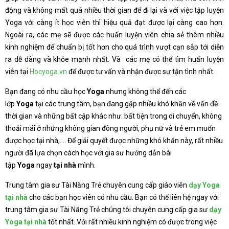
động và không mất quá nhiều thời gian để đi lại và với việc tập luyện
Yoga với càng ít học viên thì hiệu quả đạt được lại càng cao hơn.
Ngoài ra, các mẹ sẽ được các huấn luyện viên chia sẻ thêm nhiều
kinh nghiệm để chuẩn bị tốt hơn cho quá trình vượt cạn sắp tới diễn
ra dễ dàng và khỏe mạnh nhất. Và các mẹ có thể tìm huấn luyện
viên tại
Hocyoga.vn
để được tư vấn và nhận được sự tận tình nhất.
Bạn đang có nhu cầu học
Yoga
nhưng không thể đến các
lớp
Yoga
tại các trung tâm, bạn đang gặp nhiều khó khăn về vấn đề
thời gian và những bất cập khác như: bất tiện trong di chuyển, không
thoải mái ở những không gian đông người, phụ nữ và trẻ em muốn
được học tại nhà,…. Để giải quyết được những khó khăn này, rất nhiều
người đã lựa chọn cách học với gia sư hướng dẫn bài
tập
Yoga
ngay
tại nhà
mình.
Trung tâm gia sư Tài Năng Trẻ chuyên cung cấp giáo viên
dạy Yoga
tại nhà
cho các bạn học viên có nhu cầu. Bạn có thể liên hệ ngay với
trung tâm gia sư Tài Năng Trẻ chúng tôi chuyên cung cấp gia sư
dạy
Yoga tại nhà
tốt nhất. Với rất nhiều kinh nghiệm có được trong việc