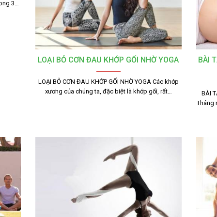
rong 3…
LOẠI BỎ CƠN ĐAU KHỚP GỐI NHỜ YOGA
BÀI 
LOẠI BỎ CƠN ĐAU KHỚP GỐI NHỜ YOGA Các khớp
xương của chúng ta, đặc biệt là khớp gối, rất…
BÀI 
Tháng n