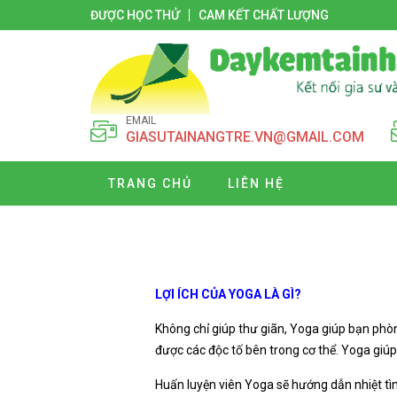
ĐƯỢC HỌC THỬ
CAM KẾT CHẤT LƯỢNG
EMAIL
GIASUTAINANGTRE.VN@GMAIL.COM
TRANG CHỦ
LIÊN HỆ
LỢI ÍCH CỦA YOGA LÀ GÌ?
Không chỉ giúp thư giãn, Yoga giúp bạn phòn
được các độc tố bên trong cơ thể. Yoga giúp
Huấn luyện viên Yoga sẽ hướng dẫn nhiệt tì