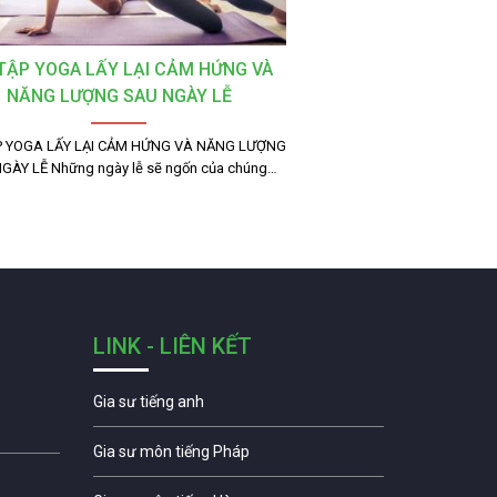
 TẬP YOGA LẤY LẠI CẢM HỨNG VÀ
NĂNG LƯỢNG SAU NGÀY LỄ
P YOGA LẤY LẠI CẢM HỨNG VÀ NĂNG LƯỢNG
GÀY LỄ Những ngày lễ sẽ ngốn của chúng…
LINK - LIÊN KẾT
Gia sư tiếng anh
Gia sư môn tiếng Pháp