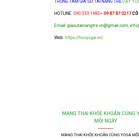
TRUNG TÂM GIA SƯ TÀI NĂNG TRẺ
DẠY YO
HOTLINE:
090 333 1985
– 09 87 87 0217
CÔ
Email: giasutainangtre.vn@gmail.com, inf
Web:
https://hocyoga.vn/
MANG THAI KHỎE KHOẮN CÙNG 
MỖI NGÀY
MANG THAI KHỎE KHOẮN CÙNG YOGA MỖI