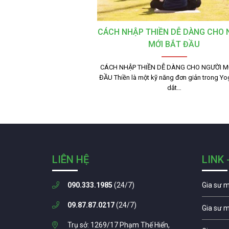
CÁCH NHẬP THIỀN DỄ DÀNG CHO 
MỚI BẮT ĐẦU
CÁCH NHẬP THIỀN DỄ DÀNG CHO NGƯỜI M
ĐẦU Thiền là một kỹ năng đơn giản trong Yo
dắt…
LIÊN HỆ
LINK 
090.333.1985
(24/7)
Gia sư 
09.87.87.0217
(24/7)
Gia sư 
Trụ sở: 1269/17 Phạm Thế Hiển,