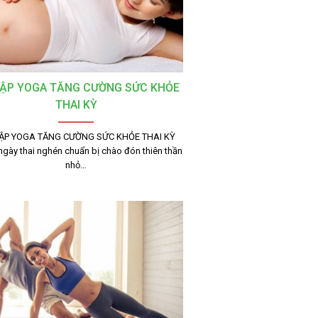
TẬP YOGA TĂNG CƯỜNG SỨC KHỎE
THAI KỲ
TẬP YOGA TĂNG CƯỜNG SỨC KHỎE THAI KỲ
gày thai nghén chuẩn bị chào đón thiên thần
nhỏ…