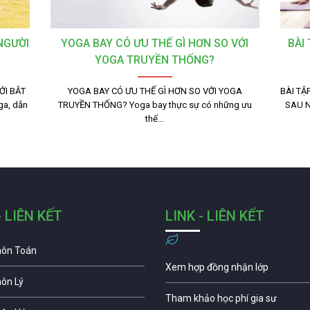
NGƯỜI
YOGA BAY CÓ ƯU THẾ GÌ HƠN SO VỚI
BÀI
YOGA TRUYỀN THỐNG?
ỚI BẮT
YOGA BAY CÓ ƯU THẾ GÌ HƠN SO VỚI YOGA
BÀI TẬ
ga, dẫn
TRUYỀN THỐNG? Yoga bay thực sự có những ưu
SAU N
thế…
- LIÊN KẾT
LINK - LIÊN KẾT
môn Toán
Xem hợp đồng nhận lớp
môn Lý
Tham khảo học phí gia sư