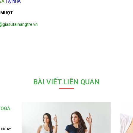
GA
TẠI NHÀ
 MƯỢT
o@giasutainangtre.vn
BÀI VIẾT LIÊN QUAN
YOGA
 NGÀY