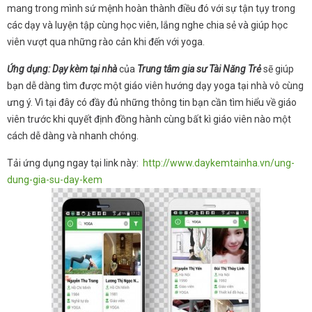
mang trong mình sứ mệnh hoàn thành điều đó với sự tận tụy trong
các dạy và luyện tập cùng học viên, lắng nghe chia sẻ và giúp học
viên vượt qua những rào cản khi đến với yoga.
Ứng dụng: Dạy kèm tại nhà
của
Trung tâm gia sư Tài Năng Trẻ
sẽ giúp
bạn dễ dàng tìm được một giáo viên hướng dạy yoga tại nhà vô cùng
ưng ý. Vì tại đây có đầy đủ những thông tin bạn cần tìm hiểu về giáo
viên trước khi quyết định đồng hành cùng bất kì giáo viên nào một
cách dễ dàng và nhanh chóng.
Tải ứng dụng ngay tại link này:
http://www.daykemtainha.vn/ung-
dung-gia-su-day-kem