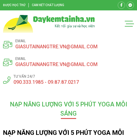
ĐƯỢC HỌC THỬ
CAM KẾT CHẤT LƯỢNG
EMAIL
GIASUTAINANGTRE.VN@GMAIL.COM
EMAIL
GIASUTAINANGTRE.VN@GMAIL.COM
TƯ VẤN 24/7
090.333.1985 - 09.87.87.0217
NẠP NĂNG LƯỢNG VỚI 5 PHÚT YOGA MỖI
SÁNG
NẠP NĂNG LƯỢNG VỚI 5 PHÚT YOGA MỖI