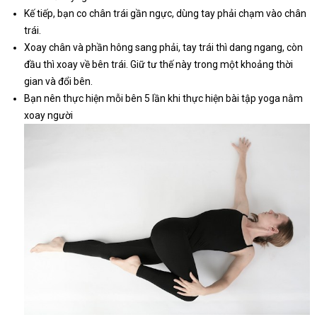
Kế tiếp, bạn co chân trái gần ngực, dùng tay phải chạm vào chân
trái.
Xoay chân và phần hông sang phải, tay trái thì dang ngang, còn
đầu thì xoay về bên trái. Giữ tư thế này trong một khoảng thời
gian và đổi bên.
Bạn nên thực hiện mỗi bên 5 lần khi thực hiện bài tập yoga nằm
xoay người