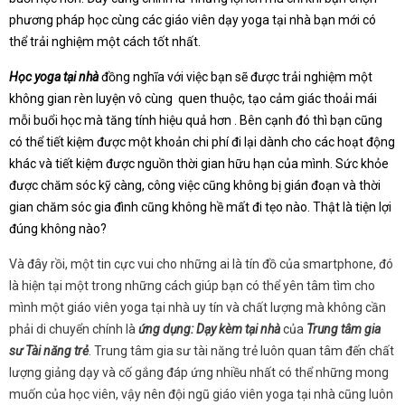
phương pháp học cùng các giáo viên dạy yoga tại nhà bạn mới có
thể trải nghiệm một cách tốt nhất.
Học yoga tại nhà
đồng nghĩa với việc bạn sẽ được trải nghiệm một
không gian rèn luyện vô cùng quen thuộc, tạo cảm giác thoải mái
mỗi buổi học mà tăng tính hiệu quả hơn . Bên cạnh đó thì bạn cũng
có thể tiết kiệm được một khoản chi phí đi lại dành cho các hoạt động
khác và tiết kiệm được nguồn thời gian hữu hạn của mình. Sức khỏe
được chăm sóc kỹ càng, công việc cũng không bị gián đoạn và thời
gian chăm sóc gia đình cũng không hề mất đi tẹo nào. Thật là tiện lợi
đúng không nào?
Và đây rồi, một tin cực vui cho những ai là tín đồ của smartphone, đó
là hiện tại một trong những cách giúp bạn có thể yên tâm tìm cho
mình một giáo viên yoga tại nhà uy tín và chất lượng mà không cần
phải di chuyển chính là
ứng dụng: Dạy kèm tại nhà
của
Trung tâm gia
sư Tài năng trẻ
. Trung tâm gia sư tài năng trẻ luôn quan tâm đến chất
lượng giảng dạy và cố gắng đáp ứng nhiều nhất có thể những mong
muốn của học viên, vậy nên đội ngũ giáo viên yoga tại nhà cũng luôn