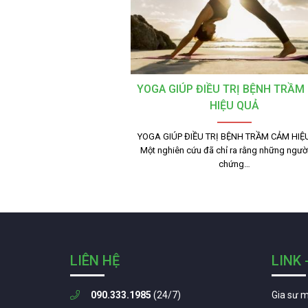
YOGA GIÚP ĐIỀU TRỊ BỆNH TRẦM
HIỆU QUẢ
YOGA GIÚP ĐIỀU TRỊ BỆNH TRẦM CẢM HIỆ
Một nghiên cứu đã chỉ ra rằng những ngườ
chứng…
LIÊN HỆ
LINK 
090.333.1985
(24/7)
Gia sư 