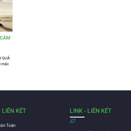
 CẢM
U QUẢ
i mắc
- LIÊN KẾT
LINK - LIÊN KẾT
môn Toán