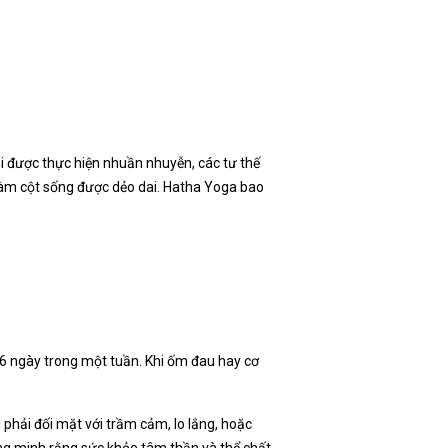
hi được thực hiện nhuần nhuyễn, các tư thế
 làm cột sống được dẻo dai. Hatha Yoga bao
 6 ngày trong một tuần. Khi ốm đau hay cơ
phải đối mặt với trầm cảm, lo lắng, hoặc
ứng minh rằng sức khỏe tâm thần và thể chất