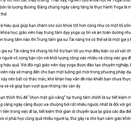
ơ bản là tương đương. Bằng chứng ngày càng tăng là thực hành Yoga là 
 thể.
và hiệu quả giúp bạn chăm sóc sức khỏe tốt hơn cũng như có một lối sốn
c khóa học, giáo viên hay trung tâm dạy yoga uy tín và an toàn dường nh
trung tâm nào thì Trung tâm gia sư Tài năng trẻ có thể sẽ là một gợi ý
 gia sư Tài năng trẻ chúng tôi hỗ trợ bạn tối ưu mọi điều kiện cơ sở vật c
 người vô cùng bận rộn với khối lượng công việc nhiều và công việc gia
hiệu quả. Với đội ngũ giáo viên dạy yoga được đào tạo chuyên nghiệp, b
 viên này sẽ mang đến cho bạn một luông gió mới trong phương pháp dạy 
 vậy nên bất cứ thắc mắc, khó khăn hay vấn đề nào khiến bạn chưa thực s
ia sẻ và giúp bạn vượt qua những rào cản ấy.
bạn thích thú để “chọn mặt gửi vàng” tại trung tâm chính là sự tiết kiệm
càng ngày càng được ưa chuộng bởi rất nhiều người, nhất là đối với giới
iền trong việc đi lại, tiết kiệm thời gian di chuyển qua lại giữa các địa đ
ỏi vì phải học cùng quá nhiều người lạ, thứ gây ra cho bạn cảm giác khô