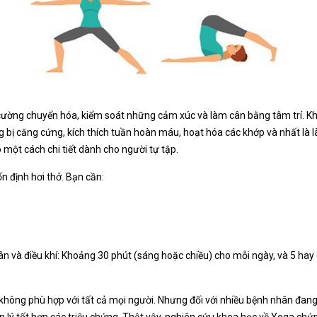
g cường chuyển hóa, kiểm soát những cảm xúc và làm cân bằng tâm trí. K
 bị căng cứng, kích thích tuần hoàn máu, hoạt hóa các khớp và nhất là
 một cách chi tiết dành cho người tự tập.
n định hơi thở. Bạn cần:
ân và điều khí: Khoảng 30 phút (sáng hoặc chiều) cho mỗi ngày, và 5 hay
không phù hợp với tất cả mọi người. Nhưng đối với nhiều bệnh nhân đang 
n lý tốt hơn các triệu chứng. Thật vậy, nghiên cứu khoa học về Yoga ch