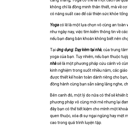
không chỉ là đồng minh thân thiết, mà về c
có năng suất cao để cải thiện sức khỏe tổng
Yoga
có lẽ là một lựa chọn vô cùng an toàn 
như ngày nay, việc tìm kiếm thông tin về cá
nếu bạn đang băn khoăn không biết nên chọn 
Tại
ứng dụng: Dạy kèm tại nhà
, của trung tâm
yoga của bạn. Tuy nhiên, nếu bạn thuộc tuýp
nhà
sẽ là một phương pháp cứu cánh vô cùng 
kinh nghiệm trong suốt nhiều năm, các giáo
được thiết kế hoàn toàn dành riêng cho bạn,
đồng hành cùng bạn sẵn sàng lắng nghe, ch
Bên canh đó, một lý do nữa có thể sẽ khiến 
phương pháp vô cùng mới mẻ nhưng lại đang 
đây bạn có thể tiết kiệm cho mình một khoản t
quen thuộc, xóa đi sự ngại ngùng hay mệt m
cao trong quá trình luyện tập.