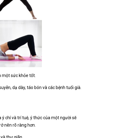
n một sức khỏe tốt.
uyễn, dạ dày, táo bón và các bệnh tuổi già.
ý chí và trí tuệ, ý thức của một người sẽ
rở nên rõ ràng hơn.
 và thư giãn.