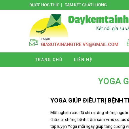
ĐƯỢC HỌC THỬ
CAM KẾT CHẤT LƯỢNG
EMAIL
GIASUTAINANGTRE.VN@GMAIL.COM
TRANG CHỦ
LIÊN HỆ
YOGA G
YOGA GIÚP ĐIỀU TRỊ BỆNH 
Một nghiên cứu đã chỉ ra rằng những người
chữa trị chứng bệnh trầm cảm vì nó có tác d
tập luyện Yoga mỗi ngày giúp tăng cường việc