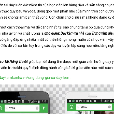
iên tại đây luôn đặt niềm tin của học viên lên hàng đầu và sẵn sàng phục
n thức quý báu về yoga, đóng góp một phần nhỏ của mình trên con đườ
hắn sẽ không làm bạn thất vọng. Còn chần chờ gì nữa mà không đăng ký đ
y một cách thoải mái và dễ dàng nhất, tại sao chúng ta lại bỏ qua đúng k
 nhà uy tín và chất lượng là
ứng dụng: Dạy kèm tại nhà
của
Trung tâm gia 
 cố gắng đáp ứng nhiều nhất có thể những mong muốn của học viên, vậy 
ều đó với sự tận tụy trong các dạy và luyện tập cùng học viên, lắng ngh
sư Tài Năng Trẻ
để giúp bạn dễ dàng tìm được một giáo viên hướng dạy yo
 viên trước khi quyết định đồng hành cùng bất kì giáo viên nào một các
.daykemtainha.vn/ung-dung-gia-su-day-kem