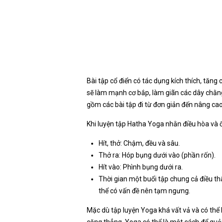
Bài tập cổ điển có tác dụng kích thích, tăn
sẽ làm mạnh cơ bắp, làm giãn các dây chằng
gồm các bài tập đi từ đơn giản đến nâng cao
Khi luyện tập Hatha Yoga nhằn điều hòa và ổ
Hít, thở: Chậm, đều và sâu.
Thở ra: Hóp bụng dưới vào (phần rốn).
Hít vào: Phình bụng dưới ra.
Thời gian một buổi tập chung cả điều th
thể có vấn đề nên tạm ngưng.
Mặc dù tập luyện Yoga khá vất vả và có thể 
căng thẳng, Yoga có thể là một cách để quả