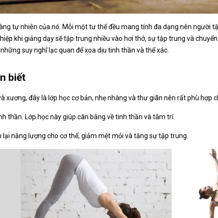
hàng tự nhiên của nó. Mỗi một tư thế đều mang tính đa dạng nên người t
ệp khi giảng dạy sẽ tập trung nhiều vào hơi thở, sự tập trung và chuyển
hững suy nghĩ lạc quan để xoa dịu tinh thần và thể xác.
n biết
 và xương, đây là lớp học cơ bản, nhẹ nhàng và thư giãn nên rất phù hợp 
inh thần. Lớp học này giúp cân bằng về tinh thần và tâm trí.
 lại năng lượng cho cơ thể, giảm mệt mỏi và tăng sự tập trung.