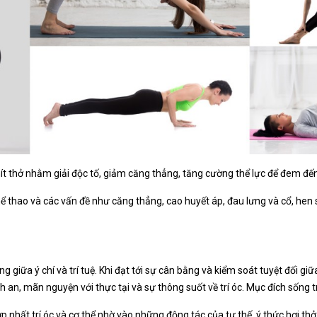
ít thở nhằm giải độc tố, giảm căng thẳng, tăng cường thể lực để đem đế
ể thao và các vấn đề như căng thẳng, cao huyết áp, đau lưng và cổ, hen s
iữa ý chí và trí tuệ. Khi đạt tới sự cân bằng và kiểm soát tuyệt đối giữa 
 an, mãn nguyện với thực tại và sự thông suốt về trí óc. Mục đích sống t
 nhất trí óc và cơ thể nhờ vào những động tác của tư thế, ý thức hơi thở