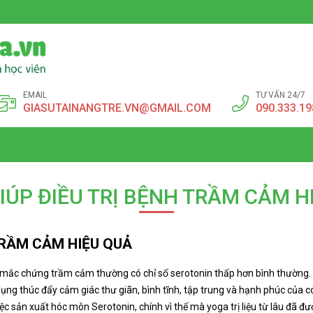
EMAIL
TƯ VẤN 24/7
GIASUTAINANGTRE.VN@GMAIL.COM
090.333.19
IÚP ĐIỀU TRỊ BỆNH TRẦM CẢM H
TRẦM CẢM HIỆU QUẢ
 mắc chứng trầm cảm thường có chỉ số serotonin thấp hơn bình thường. 
ụng thúc đẩy cảm giác thư giãn, bình tĩnh, tập trung và hạnh phúc của co
 sản xuất hóc môn Serotonin, chính vì thế mà yoga trị liệu từ lâu đã đượ