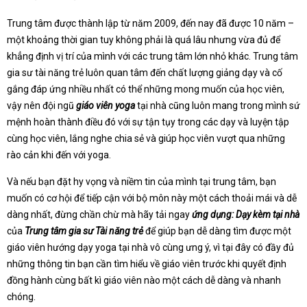
Trung tâm được thành lập từ năm 2009, đến nay đã được 10 năm –
một khoảng thời gian tuy không phải là quá lâu nhưng vừa đủ để
khẳng định vị trí của mình với các trung tâm lớn nhỏ khác. Trung tâm
gia sư tài năng trẻ luôn quan tâm đến chất lượng giảng dạy và cố
gắng đáp ứng nhiều nhất có thể những mong muốn của học viên,
vậy nên đội ngũ
giáo viên yoga
tại nhà cũng luôn mang trong mình sứ
mệnh hoàn thành điều đó với sự tận tụy trong các dạy và luyện tập
cùng học viên, lắng nghe chia sẻ và giúp học viên vượt qua những
rào cản khi đến với yoga.
Và nếu bạn đặt hy vọng và niềm tin của mình tại trung tâm, bạn
muốn có cơ hội để tiếp cận với bộ môn này một cách thoải mái và dễ
dàng nhất, đừng chần chừ mà hãy tải ngay
ứng dụng: Dạy kèm tại nhà
của
Trung tâm gia sư Tài năng trẻ
để giúp bạn dễ dàng tìm được một
giáo viên hướng dạy yoga tại nhà vô cùng ưng ý, vì tại đây có đầy đủ
những thông tin bạn cần tìm hiểu về giáo viên trước khi quyết định
đồng hành cùng bất kì giáo viên nào một cách dễ dàng và nhanh
chóng.