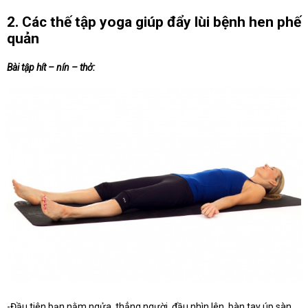
2. Các thế tập yoga giúp đẩy lùi bệnh hen phế
quản
Bài tập hít – nín – thở:
-Đầu tiên bạn nằm ngửa, thẳng người, đầu nhìn lên, bàn tay úp sàn,