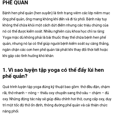
PHẾ QUẢN
Bệnh hen phế quản (hen suyễn) là tình trạng viêm các lớp niêm mạc
ống phế quản, ống mang không khí đến và đi từ phổi. Bệnh này tuy
không thể chữa khỏi một cách dứt điểm nhưng các triệu chứng của
nó có thể được kiểm soát. Nhiều nghiên cứu khoa học chỉ ra rằng:
Yoga mặc dù không phải là bài thuốc thay thế chữa bệnh hen phế
quản, nhưng nó lại có thể giúp người bệnh kiểm soát sự căng thẳng,
ngăn chặn các cơn hen phế quản tái phát khi thay đổi thời tiết hoặc
khi gặp các tình huống khó khăn.
1. Vì sao luyện tập yoga có thể đẩy lùi hen
phế quản?
Quá trình luyện tập yoga đúng kỹ thuật bao gồm: thở đều đặn, chậm
rãi, thở nhanh – nông – thiếu oxy chuyển sang thở sâu – chậm – đủ
oxy. Những động tác này sẽ giúp điều chỉnh hơi thở, cung cấp oxy, duy
trì một tốc độ thở ổn định, thông đường phế quản và cải thiện chức
năng phổi.