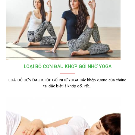
LOẠI BỎ CƠN ĐAU KHỚP GỐI NHỜ YOGA
LOẠI BỎ CƠN ĐAU KHỚP GỐI NHỜ YOGA Các khớp xương của chúng
ta, đặc biệt là khớp gối, rất…