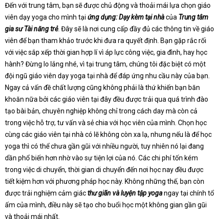
Đến với trung tâm, bạn sẽ được chủ động và thoải mái lựa chọn giáo
viên dạy yoga cho mình tại
ứng dụng: Dạy kèm tại nhà
của
Trung tâm
gia sư Tài năng trẻ
. Đây sẽ là nơi cung cấp đầy đủ các thông tin về giáo
viên để bạn tham khảo trước khi đưa ra quyết định. Bạn gặp rắc rối
với việc sắp xếp thời gian hợp lí vì áp lực công việc, gia đình, hay học
hành? Đừng lo lắng nhé, vì tại trung tâm, chúng tôi đặc biệt có một
đội ngũ giáo viên dạy yoga tại nhà để đáp ứng nhu cầu này của bạn.
Ngay cả vấn đề chất lượng cũng không phải là thứ khiến bạn băn
khoăn nữa bởi các giáo viên tại đây đều được trải qua quá trình đào
tạo bài bản, chuyên nghiệp không chỉ trong cách day mà còn cả
trong việc hỗ trợ, tư vấn và sẻ chia với học viên của mình. Chọn học
cùng các giáo viên tại nhà có lẽ không còn xa lạ, nhưng nếu là để học
yoga thì có thể chưa gần gũi với nhiều người, tuy nhiên nó lại đang
dần phổ biến hơn nhờ vào sự tiện lợi của nó. Các chi phí tốn kém
trong việc di chuyển, thời gian di chuyển đến nơi học nay đều được
tiết kiệm hơn với phương pháp học này. Không những thế, bạn còn
được trải nghiệm cảm giác
thư giãn và luyện tập yoga
ngay tại chính tổ
ấm của mình, điều này sẽ tạo cho buổi học một không gian gần gũi
và thoải mái nhất.