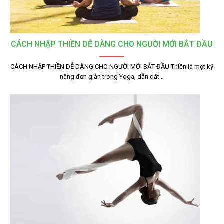
CÁCH NHẬP THIỀN DỄ DÀNG CHO NGƯỜI MỚI BẮT ĐẦU
CÁCH NHẬP THIỀN DỄ DÀNG CHO NGƯỜI MỚI BẮT ĐẦU Thiền là một kỹ
năng đơn giản trong Yoga, dẫn dắt…