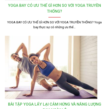
YOGA BAY CÓ ƯU THẾ GÌ HƠN SO VỚI YOGA TRUYỀN
THỐNG?
YOGA BAY CÓ ƯU THẾ GÌ HƠN SO VỚI YOGA TRUYỀN THỐNG? Yoga
bay thực sự có những ưu thế…
BÀI TẬP YOGA LẤY LẠI CẢM HỨNG VÀ NĂNG LƯỢNG