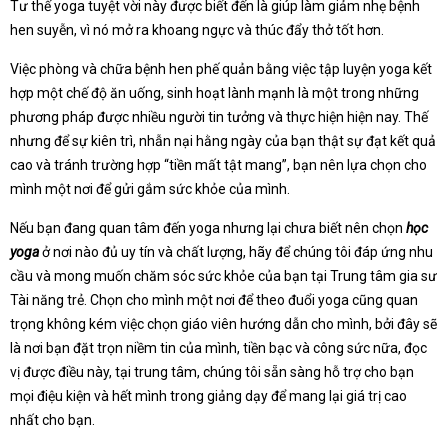
Tư thế yoga tuyệt vời này được biết đến là giúp làm giảm nhẹ bệnh
hen suyễn, vì nó mở ra khoang ngực và thúc đẩy thở tốt hơn.
Việc phòng và chữa bệnh hen phế quản bằng việc tập luyện yoga kết
hợp một chế độ ăn uống, sinh hoạt lành mạnh là một trong những
phương pháp được nhiều người tin tưởng và thực hiện hiện nay. Thế
nhưng để sự kiên trì, nhẫn nại hằng ngày của bạn thật sự đạt kết quả
cao và tránh trường hợp “tiền mất tật mang”, bạn nên lựa chọn cho
mình một nơi để gửi gắm sức khỏe của mình.
Nếu bạn đang quan tâm đến yoga nhưng lại chưa biết nên chọn
học
yoga
ở nơi nào đủ uy tín và chất lượng, hãy để chúng tôi đáp ứng nhu
cầu và mong muốn chăm sóc sức khỏe của bạn tại Trung tâm gia sư
Tài năng trẻ. Chọn cho mình một nơi để theo đuổi yoga cũng quan
trọng không kém việc chọn giáo viên hướng dẫn cho mình, bởi đây sẽ
là nơi bạn đặt trọn niềm tin của mình, tiền bạc và công sức nữa, đọc
vị được điều này, tại trung tâm, chúng tôi sẵn sàng hỗ trợ cho bạn
mọi điệu kiện và hết mình trong giảng dạy để mang lại giá trị cao
nhất cho bạn.