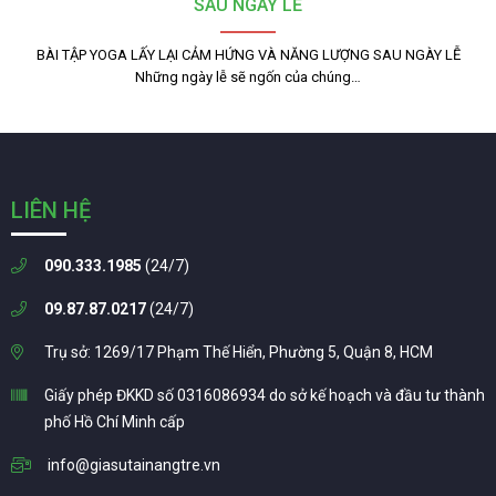
SAU NGÀY LỄ
BÀI TẬP YOGA LẤY LẠI CẢM HỨNG VÀ NĂNG LƯỢNG SAU NGÀY LỄ
Những ngày lễ sẽ ngốn của chúng…
LIÊN HỆ
090.333.1985
(24/7)
09.87.87.0217
(24/7)
Trụ sở: 1269/17 Phạm Thế Hiển, Phường 5, Quận 8, HCM
Giấy phép ĐKKD số 0316086934 do sở kế hoạch và đầu tư thành
phố Hồ Chí Minh cấp
info@giasutainangtre.vn