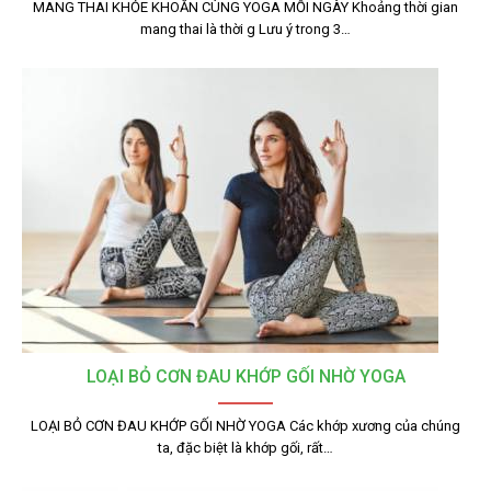
MANG THAI KHỎE KHOẮN CÙNG YOGA MỖI NGÀY Khoảng thời gian
mang thai là thời g Lưu ý trong 3…
LOẠI BỎ CƠN ĐAU KHỚP GỐI NHỜ YOGA
LOẠI BỎ CƠN ĐAU KHỚP GỐI NHỜ YOGA Các khớp xương của chúng
ta, đặc biệt là khớp gối, rất…