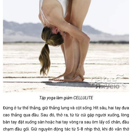
Tập yoga làm giảm CELLULITE
Đứng ở tư thế thẳng, giữ thẳng lưng và cột sống. Hít sâu, hai tay đưa
cao thẳng qua đầu. Sau đó, thở ra, từ từ cúi gập người xuống, lòng
bàn tay đặt xuống sàn hoặc hai tay vòng ra sau ôm lấy cổ chân, đầu
chạm đầu gối. Giữ nguyên động tác từ 5-8 nhịp thở, khi đó vẫn thở