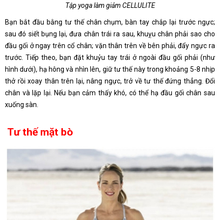
Tập yoga làm giảm CELLULITE
Bạn bắt đầu bằng tư thế chân chụm, bàn tay chắp lại trước ngực;
sau đó siết bụng lại, đưa chân trái ra sau, khuỵu chân phải sao cho
đầu gối ở ngay trên cổ chân; vặn thân trên về bên phải, đẩy ngực ra
trước. Tiếp theo, bạn đặt khuỷu tay trái ở ngoài đầu gối phải (như
hình dưới), hạ hông và nhìn lên, giữ tư thế này trong khoảng 5-8 nhịp
thở rồi xoay thân trên lại, nâng ngực, trở về tư thế đứng thẳng. Đổi
chân và lặp lại. Nếu bạn cảm thấy khó, có thể hạ đầu gối chân sau
xuống sàn.
Tư thế mặt bò