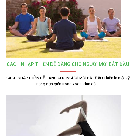
CÁCH NHẬP THIỀN DỄ DÀNG CHO NGƯỜI MỚI BẮT ĐẦU
CÁCH NHẬP THIỀN DỄ DÀNG CHO NGƯỜI MỚI BẮT ĐẦU Thiền là một kỹ
năng đơn giản trong Yoga, dẫn dắt…