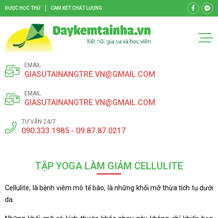
ĐƯỢC HỌC THỬ
CAM KẾT CHẤT LƯỢNG
EMAIL
GIASUTAINANGTRE.VN@GMAIL.COM
EMAIL
GIASUTAINANGTRE.VN@GMAIL.COM
TƯ VẤN 24/7
090.333.1985 - 09.87.87.0217
TẬP YOGA LÀM GIẢM CELLULITE
Cellulite, là bệnh viêm mô tế bào, là những khối mỡ thừa tích tụ dưới
da.