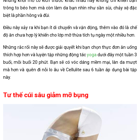
Những khối mỡ có kích thước khác nhau này không chỉ khiến bạn
trông to béo hơn mà còn làm da bạn nhìn như sần sùi, chảy xệ đặc
biệt là phần hông và đùi.
Điều này xảy ra khi bạn ít di chuyển và vận động, thêm vào đó là chế
độ ăn chưa hợp lý khiến cho lớp mỡ thừa tích tụ ngày một nhiều hơn.
Những rắc rối này sẽ được giải quyết khi bạn chọn thực đơn ăn uống
thích hợp hơn và luyện tập những động tác
yoga
dưới đây một tuần 3
buổi, mỗi buổi 20 phút. Bạn sẽ có vóc dáng mềm mại, làn da mượt
mà hơn và quên đi nỗi lo âu về Cellulite sau 6 tuần áp dụng bài tập
này.
Tư thế cúi sâu giảm mỡ bụng