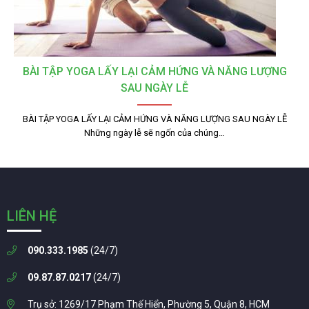
BÀI TẬP YOGA LẤY LẠI CẢM HỨNG VÀ NĂNG LƯỢNG
SAU NGÀY LỄ
BÀI TẬP YOGA LẤY LẠI CẢM HỨNG VÀ NĂNG LƯỢNG SAU NGÀY LỄ
Những ngày lễ sẽ ngốn của chúng…
LIÊN HỆ
090.333.1985
(24/7)
09.87.87.0217
(24/7)
Trụ sở: 1269/17 Phạm Thế Hiển, Phường 5, Quận 8, HCM