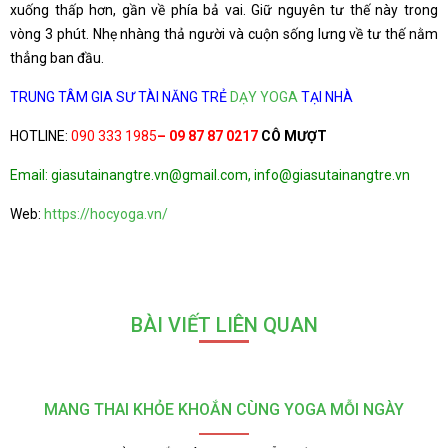
xuống thấp hơn, gần về phía bả vai. Giữ nguyên tư thế này trong
vòng 3 phút. Nhẹ nhàng thả người và cuộn sống lưng về tư thế nằm
thẳng ban đầu.
TRUNG TÂM GIA SƯ TÀI NĂNG TRẺ
DẠY YOGA
TẠI NHÀ
HOTLINE:
090 333 1985
– 09 87 87 0217
CÔ MƯỢT
Email: giasutainangtre.vn@gmail.com, info@giasutainangtre.vn
Web:
https://hocyoga.vn/
BÀI VIẾT LIÊN QUAN
MANG THAI KHỎE KHOẮN CÙNG YOGA MỖI NGÀY