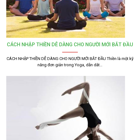
CÁCH NHẬP THIỀN DỄ DÀNG CHO NGƯỜI MỚI BẮT ĐẦU
CÁCH NHẬP THIỀN DỄ DÀNG CHO NGƯỜI MỚI BẮT ĐẦU Thiền là một kỹ
năng đơn giản trong Yoga, dẫn dắt…