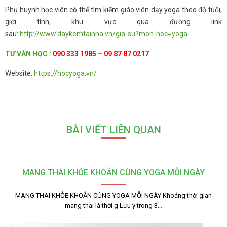
Phụ huynh học viên có thể tìm kiếm giáo viên dạy yoga theo độ tuổi,
giới tính, khu vực qua đường link
sau:
http://www.daykemtainha.vn/gia-su?mon-hoc=yoga
TƯ
VẤN HỌC
:
090 333 1985 – 09 87 87 0217
Website:
https://hocyoga.vn/
BÀI VIẾT LIÊN QUAN
MANG THAI KHỎE KHOẮN CÙNG YOGA MỖI NGÀY
MANG THAI KHỎE KHOẮN CÙNG YOGA MỖI NGÀY Khoảng thời gian
mang thai là thời g Lưu ý trong 3…