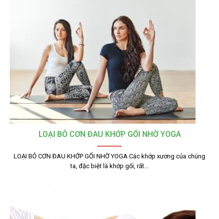
LOẠI BỎ CƠN ĐAU KHỚP GỐI NHỜ YOGA
LOẠI BỎ CƠN ĐAU KHỚP GỐI NHỜ YOGA Các khớp xương của chúng
ta, đặc biệt là khớp gối, rất…