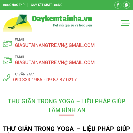
ĐƯỢC HỌC THỬ
CAM KẾT CHẤT LƯỢNG
EMAIL
GIASUTAINANGTRE.VN@GMAIL.COM
EMAIL
GIASUTAINANGTRE.VN@GMAIL.COM
TƯ VẤN 24/7
090.333.1985 - 09.87.87.0217
THƯ GIÃN TRONG YOGA – LIỆU PHÁP GIÚP
TÂM BÌNH AN
THƯ GIÃN TRONG YOGA – LIỆU PHÁP GIÚP