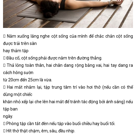
 Nằm xuống lắng nghe cột sống của mình để chắc chắn cột sống
được trải trên sàn
hay thảm tập
 Đầu cổ, cột sống phải được nằm trên đường thẳng.
 Thả lỏng toàn thân, hai chân dang rộng bằng vai, hai tay dang ra
cách hông sườn
từ 20cm đến 25cm là vừa.
 Hai mắt nhắm lại, tập trung tâm trí vào hơi thở (nếu cần có thể
dùng một chiếc
khăn nhỏ xếp lại che lên hai mắt để tránh tác động bởi ánh sáng) nếu
tập ban
ngày.
 Phòng tập cần tắt đèn nếu tập vào buổi chiều hay buổi tối.
 Hít thở thật chậm, êm, sâu, đều nhịp.