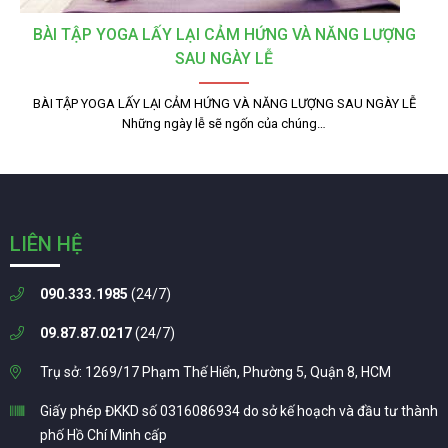
BÀI TẬP YOGA LẤY LẠI CẢM HỨNG VÀ NĂNG LƯỢNG
SAU NGÀY LỄ
BÀI TẬP YOGA LẤY LẠI CẢM HỨNG VÀ NĂNG LƯỢNG SAU NGÀY LỄ
Những ngày lễ sẽ ngốn của chúng…
LIÊN HỆ
090.333.1985
(24/7)
09.87.87.0217
(24/7)
Trụ sở: 1269/17 Phạm Thế Hiển, Phường 5, Quận 8, HCM
Giấy phép ĐKKD số 0316086934 do sở kế hoạch và đầu tư thành
phố Hồ Chí Minh cấp