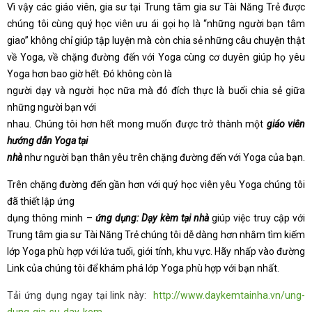
Vì vậy các giáo viên, gia sư tại Trung tâm gia sư Tài Năng Trẻ được
chúng tôi cùng quý học viên ưu ái gọi họ là “những người bạn tâm
giao” không chỉ giúp tập luyện mà còn chia sẻ những câu chuyện thật
về Yoga, về chặng đường đến với Yoga cùng cơ duyên giúp họ yêu
Yoga hơn bao giờ hết. Đó không còn là
người dạy và người học nữa mà đó đích thực là buổi chia sẻ giữa
những người bạn với
nhau. Chúng tôi hơn hết mong muốn được trở thành một
giáo viên
hướng dẫn Yoga tại
nhà
như người bạn thân yêu trên chặng đường đến với Yoga của bạn.
Trên chặng đường đến gần hơn với quý học viên yêu Yoga chúng tôi
đã thiết lập ứng
dụng thông minh –
ứng dụng: Dạy kèm tại nhà
giúp việc truy cập với
Trung tâm gia sư Tài Năng Trẻ chúng tôi dễ dàng hơn nhằm tìm kiếm
lớp Yoga phù hợp với lứa tuổi, giới tính, khu vực. Hãy nhấp vào đường
Link của chúng tôi để khám phá lớp Yoga phù hợp với bạn nhất.
Tải ứng dụng ngay tại link này:
http://www.daykemtainha.vn/ung-
dung-gia-su-day-kem