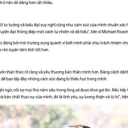
trở nên dễ dàng hơn rất nhiều.
t tư tưởng và biểu đạt suy nghĩ cũng như cảm xúc của mình chuẩn xác h
yền đạt thông điệp một cách tự nhiên và dễ hiểu”, tiến sĩ Michael Roach
ác động bởi môi trường xung quanh vì biết mình phải chịu trách nhiệm ch
ư rèn luyện tâm tính tốt hơn.
ười nhận thức rõ ràng và yêu thương bản thân mình hơn. Bằng cách dàn
ốt để bạn lấp đầy những cảm xúc đang bị thiếu hụt trong mình.
hi ngờ, nỗi sợ mọi thứ nằm sâu trong lòng sẽ được khơi gợi lên. Nếu tiếp
i bản chất thực sự của mình, đó là tình yêu, sự lương thiện và từ bi”, tiế