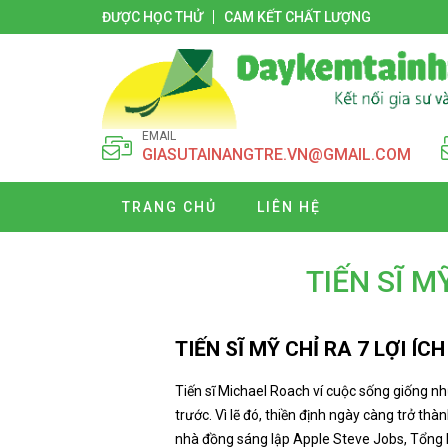
ĐƯỢC HỌC THỬ
CAM KẾT CHẤT LƯỢNG
EMAIL
GIASUTAINANGTRE.VN@GMAIL.COM
TRANG CHỦ
LIÊN HỆ
TIẾN SĨ M
TIẾN SĨ MỸ CHỈ RA 7 LỢI Í
Tiến sĩ Michael Roach ví cuộc sống giống như
trước. Vì lẽ đó, thiền định ngày càng trở th
nhà đồng sáng lập Apple Steve Jobs, Tổng bi