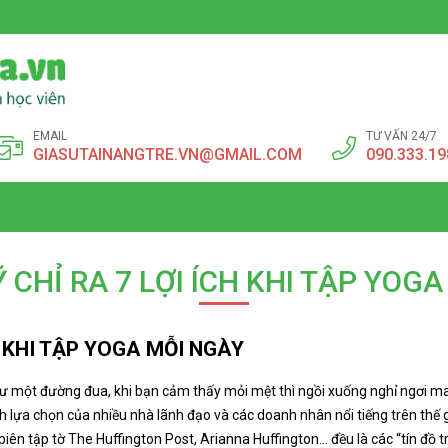
EMAIL
TƯ VẤN 24/7
GIASUTAINANGTRE.VN@GMAIL.COM
090.333.19
Ỹ CHỈ RA 7 LỢI ÍCH KHI TẬP YOG
CH KHI TẬP YOGA MỖI NGÀY
 một đường đua, khi bạn cảm thấy mỏi mệt thì ngồi xuống nghỉ ngơi mang l
ành lựa chọn của nhiều nhà lãnh đạo và các doanh nhân nổi tiếng trên thế
ên tập tờ The Huffington Post, Arianna Huffington… đều là các “tín đồ t