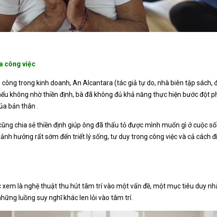
a công việc
h công trong kinh doanh, An Alcantara (tác giả tự do, nhà biên tập sác
 nếu không nhờ thiền định, bà đã không đủ khả năng thực hiện bước đột 
của bản thân .
ũng chia sẻ thiền định giúp ông đã thấu tỏ được mình muốn gì ở cuộc s
 ảnh hưởng rất sớm đến triết lý sống, tư duy trong công việc và cả cách 
c xem là nghệ thuật thu hút tâm trí vào một vấn đề, một mục tiêu duy n
hững luồng suy nghĩ khác len lỏi vào tâm trí.