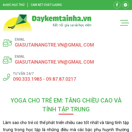
ĐƯỢC HỌC THỬ
CAM KẾT CHẤT LƯỢNG
EMAIL
GIASUTAINANGTRE.VN@GMAIL.COM
EMAIL
GIASUTAINANGTRE.VN@GMAIL.COM
TƯ VẤN 24/7
090.333.1985 - 09.87.87.0217
YOGA CHO TRẺ EM: TĂNG CHIỀU CAO VÀ
TÍNH TẬP TRUNG
Làm sao cho trẻ có thể phát triển chiều cao tốt nhất và tăng tính tập
trung trong học tập là những điều mà các bậc phụ huynh thường