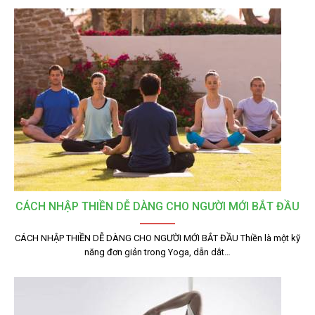
CÁCH NHẬP THIỀN DỄ DÀNG CHO NGƯỜI MỚI BẮT ĐẦU
CÁCH NHẬP THIỀN DỄ DÀNG CHO NGƯỜI MỚI BẮT ĐẦU Thiền là một kỹ
năng đơn giản trong Yoga, dẫn dắt…