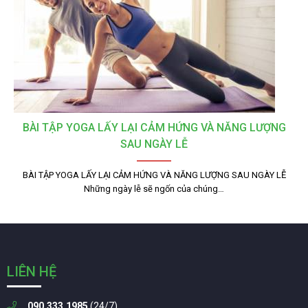
BÀI TẬP YOGA LẤY LẠI CẢM HỨNG VÀ NĂNG LƯỢNG
SAU NGÀY LỄ
BÀI TẬP YOGA LẤY LẠI CẢM HỨNG VÀ NĂNG LƯỢNG SAU NGÀY LỄ
Những ngày lễ sẽ ngốn của chúng…
LIÊN HỆ
090.333.1985
(24/7)