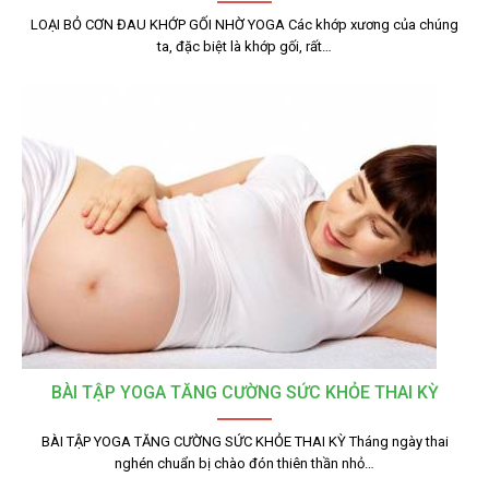
LOẠI BỎ CƠN ĐAU KHỚP GỐI NHỜ YOGA Các khớp xương của chúng
ta, đặc biệt là khớp gối, rất…
BÀI TẬP YOGA TĂNG CƯỜNG SỨC KHỎE THAI KỲ
BÀI TẬP YOGA TĂNG CƯỜNG SỨC KHỎE THAI KỲ Tháng ngày thai
nghén chuẩn bị chào đón thiên thần nhỏ…