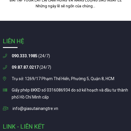
BÀI TẬP YOGA LẤY LẠI CẢM HỨNG VÀ NĂNG LƯỢNG SAU NGÀY LỄ
Những ngày lễ sẽ ngốn của chúng…
LIÊN HỆ
090.333.1985
(24/7)
09.87.87.0217
(24/7)
Trụ sở: 1269/17 Phạm Thế Hiển, Phường 5, Quận 8, HCM
Giấy phép ĐKKD số 0316086934 do sở kế hoạch và đầu tư thành
phố Hồ Chí Minh cấp
info@giasutainangtre.vn
LINK - LIÊN KẾT