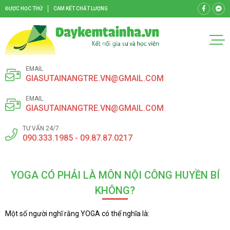
ĐƯỢC HỌC THỬ
CAM KẾT CHẤT LƯỢNG
EMAIL
GIASUTAINANGTRE.VN@GMAIL.COM
EMAIL
GIASUTAINANGTRE.VN@GMAIL.COM
TƯ VẤN 24/7
090.333.1985 - 09.87.87.0217
YOGA CÓ PHẢI LÀ MÔN NỘI CÔNG HUYỀN BÍ
KHÔNG?
Một số người nghĩ rằng YOGA có thể nghĩa là: