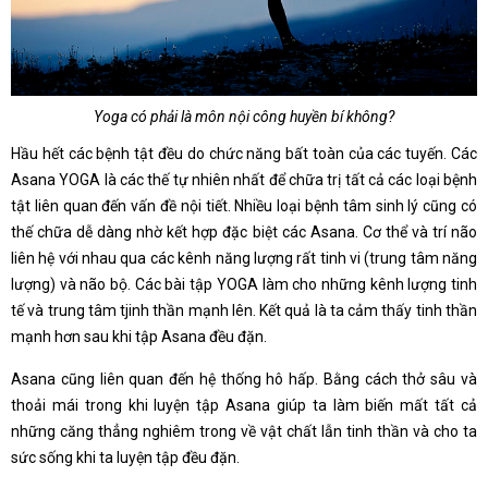
Yoga có phải là môn nội công huyền bí không?
Hầu hết các bệnh tật đều do chức năng bất toàn của các tuyến. Các
Asana YOGA là các thế tự nhiên nhất để chữa trị tất cả các loại bệnh
tật liên quan đến vấn đề nội tiết. Nhiều loại bệnh tâm sinh lý cũng có
thế chữa dễ dàng nhờ kết hợp đặc biệt các Asana. Cơ thể và trí não
liên hệ với nhau qua các kênh năng lượng rất tinh vi (trung tâm năng
lượng) và não bộ. Các bài tập YOGA làm cho những kênh lượng tinh
tế và trung tâm tjinh thần mạnh lên. Kết quả là ta cảm thấy tinh thần
mạnh hơn sau khi tập Asana đều đặn.
Asana cũng liên quan đến hệ thống hô hấp. Bằng cách thở sâu và
thoải mái trong khi luyện tập Asana giúp ta làm biến mất tất cả
những căng thẳng nghiêm trong về vật chất lẫn tinh thần và cho ta
sức sống khi ta luyện tập đều đặn.