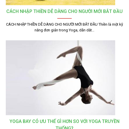
CÁCH NHẬP THIỀN DỄ DÀNG CHO NGƯỜI MỚI BẮT ĐẦU
CÁCH NHẬP THIỀN DỄ DÀNG CHO NGƯỜI MỚI BẮT ĐẦU Thiền là một kỹ
năng đơn giản trong Yoga, dẫn dắt…
YOGA BAY CÓ ƯU THẾ GÌ HƠN SO VỚI YOGA TRUYỀN
THỐNG?