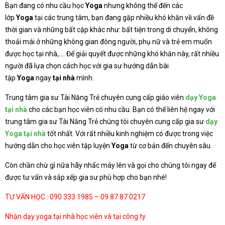
Bạn đang có nhu cầu học
Yoga
nhưng không thể đến các
lớp
Yoga
tại các trung tâm, bạn đang gặp nhiều khó khăn về vấn đề
thời gian và những bất cập khác như: bất tiện trong di chuyển, không
thoải mái ở những không gian đông người, phụ nữ và trẻ em muốn
được học tại nhà,…. Để giải quyết được những khó khăn này, rất nhiều
người đã lựa chọn cách học với gia sư hướng dẫn bài
tập
Yoga
ngay
tại nhà
mình.
Trung tâm gia sư Tài Năng Trẻ chuyên cung cấp giáo viên
dạy Yoga
tại nhà
cho các bạn học viên có nhu cầu. Bạn có thể liên hệ ngay với
trung tâm gia sư Tài Năng Trẻ chúng tôi chuyên cung cấp gia sư
dạy
Yoga tại nhà
tốt nhất. Với rất nhiều kinh nghiệm có được trong việc
hướng dẫn cho học viên tập luyện
Yoga
từ cơ bản đến chuyên sâu.
Còn chần chừ gì nữa hãy nhấc máy lên và gọi cho chúng tôi ngay để
được tư vấn và sắp xếp gia sư phù hợp cho bạn nhé!
TƯ VẤN HỌC : 090 333 1985 – 09 87 87 0217
Nhận dạy yoga tại nhà học viên và tại công ty