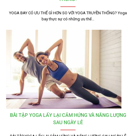
YOGA BAY CÓ ƯU THẾ GÌ HƠN SO VỚI YOGA TRUYỀN THỐNG? Yoga
bay thực sự có những ưu thế…
BÀI TẬP YOGA LẤY LẠI CẢM HỨNG VÀ NĂNG LƯỢNG
SAU NGÀY LỄ