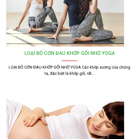
LOẠI BỎ CƠN ĐAU KHỚP GỐI NHỜ YOGA
LOẠI BỎ CƠN ĐAU KHỚP GỐI NHỜ YOGA Các khớp xương của chúng
ta, đặc biệt là khớp gối, rất…