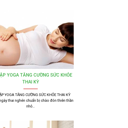
TẬP YOGA TĂNG CƯỜNG SỨC KHỎE
THAI KỲ
TẬP YOGA TĂNG CƯỜNG SỨC KHỎE THAI KỲ
gày thai nghén chuẩn bị chào đón thiên thần
nhỏ…