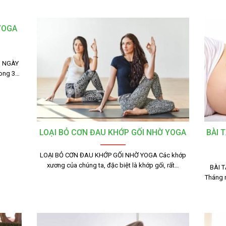
YOGA
 NGÀY
rong 3…
LOẠI BỎ CƠN ĐAU KHỚP GỐI NHỜ YOGA
BÀI 
LOẠI BỎ CƠN ĐAU KHỚP GỐI NHỜ YOGA Các khớp
xương của chúng ta, đặc biệt là khớp gối, rất…
BÀI 
Tháng n