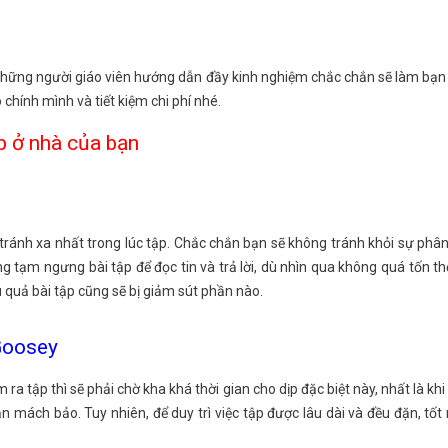
và những người giáo viên hướng dẫn đầy kinh nghiệm chắc chắn sẽ làm bạ
 chính mình và tiết kiệm chi phí nhé.
ập ở nhà của bạn
tránh xa nhất trong lúc tập. Chắc chắn bạn sẽ không tránh khỏi sự phân
g tạm ngưng bài tập để đọc tin và trả lời, dù nhìn qua không quá tốn t
ệu quả bài tập cũng sẽ bị giảm sút phần nào.
Goosey
ra tập thì sẽ phải chờ kha khá thời gian cho dịp đặc biệt này, nhất là kh
n mách bảo. Tuy nhiên, để duy trì việc tập được lâu dài và đều đặn, tố