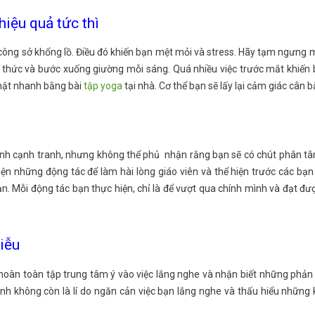
hiệu quả tức thì
công sở khổng lồ. Điều đó khiến bạn mệt mỏi và stress. Hãy tạm ngưng mọi
o thức và bước xuống giường mỗi sáng. Quá nhiều việc trước mắt khiế
thật nhanh bằng bài
tập yoga
tại nhà. Cơ thể bạn sẽ lấy lại cảm giác cân 
nh cạnh tranh, nhưng không thể phủ nhận rằng bạn sẽ có chút phân tâ
ện những động tác để làm hài lòng giáo viên và thể hiện trước các bạ
n. Mỗi động tác bạn thực hiện, chỉ là để vượt qua chính mình và đạt đượ
iễu
 hoàn toàn tập trung tâm ý vào việc lắng nghe và nhận biết những phả
nh không còn là lí do ngăn cản việc bạn lắng nghe và thấu hiểu những 