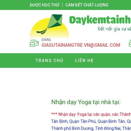
ĐƯỢC HỌC THỬ
CAM KẾT CHẤT LƯỢNG
EMAIL
GIASUTAINANGTRE.VN@GMAIL.COM
TRANG CHỦ
LIÊN HỆ
Nhận dạy Yoga tại nhà tại:
*** Nhận dạy Yoga tại các quận, các Thàn
Tân Bình, Quận Tân Phú, Quận Bình Tân, Q
Thành phố Bình Dương, Tỉnh Đồng Nai, Thàn