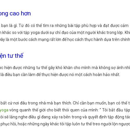
rong cao hơn
 bạn là gì. Từ đó có thể tìm ra những bài tập phù hợp và đạt được cảm 
 khác so với tập yoga dưới sự chỉ đạo của một người khác trong lớp. Kh
Đây là một bước cách mạng rất lớn để học cách thực hành dựa trên chính
ện tư thế
hực hiện được những tư thế gây khó khăn cho mình mà không sợ ánh nhì
h là điều bạn cần làm để thực hiện được nó một cách hoàn hảo nhất.
 bất cứ nơi đâu trong nhà mà bạn thích. Chỉ cần bạn muốn, bạn có thể t
yoga
vòng quanh thế giới cho biết thói quen của mình: “ Tôi bắt đầu 
, tôi sẽ lắng nghe điều gì đang xảy ra bên trong và quyết định tập động 
hục hồi, hoặc những ngày khác tôi tập luôn tư thế treo người lộn ngược