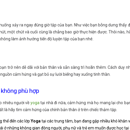
huống xảy ra ngay đúng giờ tập của bạn. Như việc bạn bỗng dưng thấy 
hút, một chút và cuối cùng là chẳng bao giờ thực hiện được. Thôi nào, h
không làm ảnh hưởng tiến độ luyện tập của bạn nhé.
 bạn trở nên dễ dãi với bản thân và sẵn sàng trì hoãn thêm. Cách duy n
i nguồn cảm hứng và gạt bỏ sự lười biếng hay xuống tinh thần.
 không phù hợp
ao nhiêu người về
yoga
tại nhà đi nữa, cảm hứng mà họ mang lại cho bạn 
nhất là hãy tìm cảm hứng của chính bản thân ở trên chiếc thảm tập.
 thể đến các lớp
Yoga
tại các trung tâm, bạn đang gặp nhiều khó khăn v
 mái ở những không gian đông người, phụ nữ và trẻ em muốn được học tại